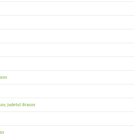
asov
sov, Judetul Brasov
sov