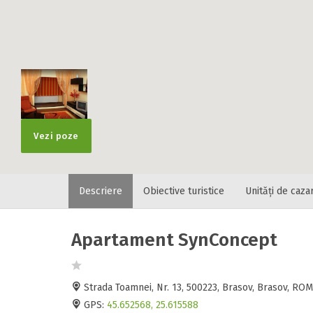
Vezi poze
Descriere
Obiective turistice
Unități de caza
Apartament SynConcept
Strada Toamnei, Nr. 13, 500223, Brasov, Brasov, RO
GPS:
45.652568, 25.615588