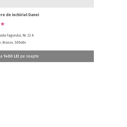
re de inchiriat Danei
ada Fagurului, Nr. 22 A
v, Brasov, 500484
la
1400 LEI
pe noapte