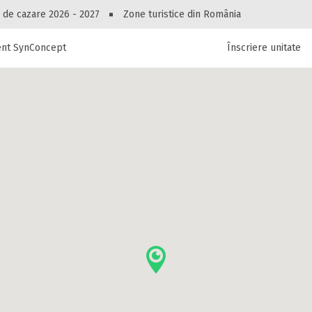
Peste 10545 oferte de cazare!
 de cazare 2026 - 2027
Zone turistice din România
ent SynConcept
Înscriere unitate
luri, pensiuni, vile, apartamente sau alte unitați
cel mai bun preț.
Ai uitat parola?