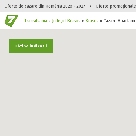
Oferte de cazare din România 2026 - 2027
Oferte promoționale
Transilvania
»
Județul Brasov
»
Brasov
»
Cazare Apartam
Gasești hote
Obtine indicatii