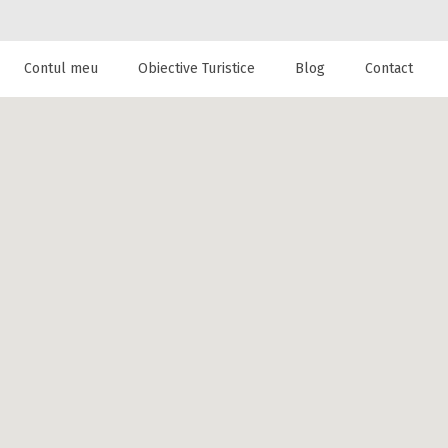
Contul meu
Obiective Turistice
Blog
Contact
 de cazare la