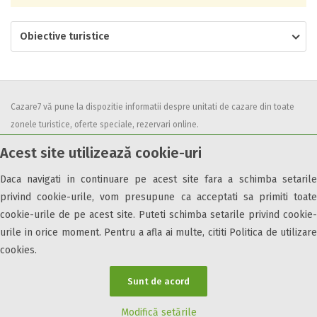
Obiective turistice
Cazare7 vă pune la dispozitie informatii despre unitati de cazare din toate
zonele turistice, oferte speciale, rezervari online.
Utilizand acest serviciu inseamna ca sunteti de acord cu
Termenii și
Acest site utilizează cookie-uri
condițiile
de utilizare.
Daca navigati in continuare pe acest site fara a schimba setarile
privind cookie-urile, vom presupune ca acceptati sa primiti toate
cookie-urile de pe acest site. Puteti schimba setarile privind cookie-
urile in orice moment. Pentru a afla ai multe, cititi Politica de utilizare
© 2026 Cazare7. Toate drepturile rezervate.
cookies.
Obiective turistice
Informații utile
Parteneri Cazare7
Harta Cazare7
Sunt de acord
Modifică setările