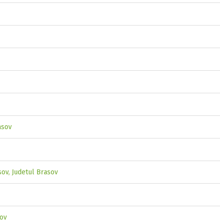
asov
sov, Judetul Brasov
sov