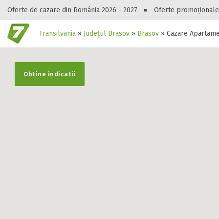
Oferte de cazare din România 2026 - 2027
Oferte promoționale
Transilvania
»
Județul Brasov
»
Brasov
»
Cazare Apartam
Gasești hote
Obtine indicatii