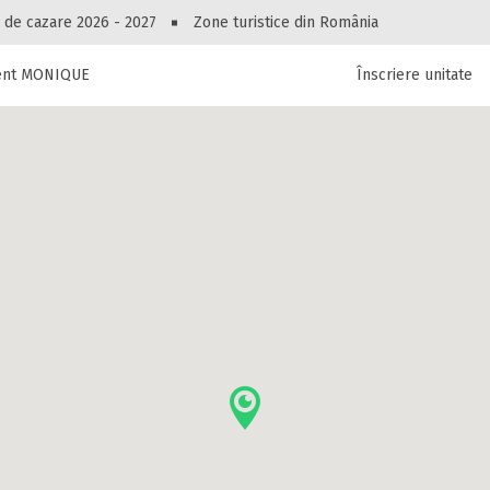
Peste 10549 oferte de cazare!
 de cazare 2026 - 2027
Zone turistice din România
ent MONIQUE
Înscriere unitate
luri, pensiuni, vile, apartamente sau alte unitați
cel mai bun preț.
Ai uitat parola?