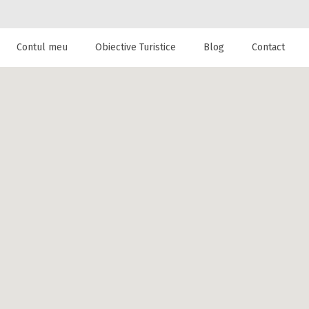
Contul meu
Obiective Turistice
Blog
Contact
 de cazare la