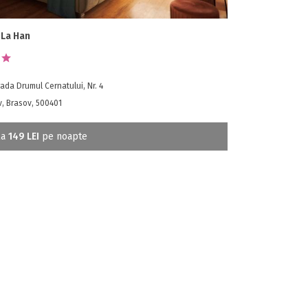
 La Han
ada Drumul Cernatului, Nr. 4
, Brasov, 500401
la
149 LEI
pe noapte