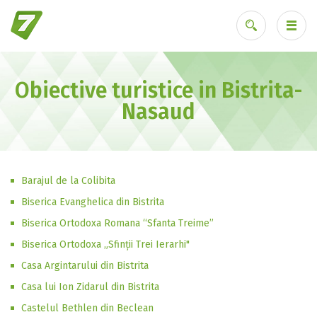
Obiective turistice in Bistrita-
Ai uitat parola?
Nasaud
Barajul de la Colibita
Biserica Evanghelica din Bistrita
Biserica Ortodoxa Romana “Sfanta Treime”
Biserica Ortodoxa „Sfinții Trei Ierarhi"
Casa Argintarului din Bistrita
Casa lui Ion Zidarul din Bistrita
Castelul Bethlen din Beclean