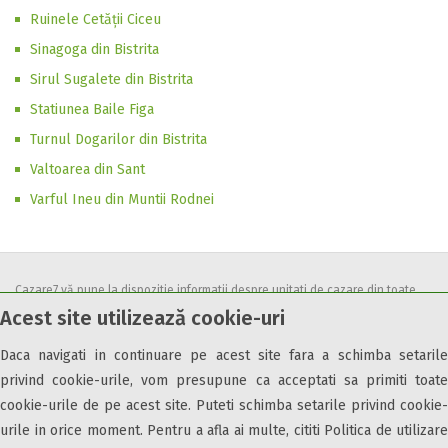
Ruinele Cetăţii Ciceu
Sinagoga din Bistrita
Sirul Sugalete din Bistrita
Statiunea Baile Figa
Turnul Dogarilor din Bistrita
Valtoarea din Sant
Varful Ineu din Muntii Rodnei
Cazare7 vă pune la dispozitie informatii despre unitati de cazare din toate
Acest site utilizează cookie-uri
zonele turistice, oferte speciale, rezervari online.
Utilizand acest serviciu inseamna ca sunteti de acord cu
Termenii și
Daca navigati in continuare pe acest site fara a schimba setarile
condițiile
de utilizare.
privind cookie-urile, vom presupune ca acceptati sa primiti toate
cookie-urile de pe acest site. Puteti schimba setarile privind cookie-
urile in orice moment. Pentru a afla ai multe, cititi Politica de utilizare