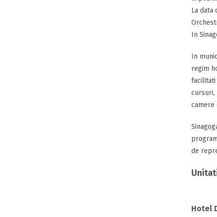
La data 
Orchestr
In Sinag
In munic
regim ho
facilita
cursuri,
camere e
Sinagoga
programe
de repre
Unitat
Hotel 