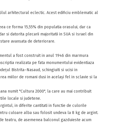
ilul arhitectural eclectic. Acest edificiu emblematic al
ceea ce forma 15,55% din populatia orasului, dar ca
 si datorita plecarii majoritatii in SUA si Israel din
 stare avansata de deteriorare.
mentul a fost construit in anul 1946 din marmura
Inscriptia realizata pe fata monumentului evidentiaza
eţul Bistrita–Nasaud, schingiuiti si ucisi in
a miilor de romani dusi in acelaşi fel in sclavie si la
na numit "Cultura 2000", la care au mai contribuit
tile locale si judetene.
gintul, in diferite cantitati in functie de culorile
ntru culoare alba sau folosit undeva la 8 kg de argint.
si de teatru, de asemenea balconul gazduieste acum