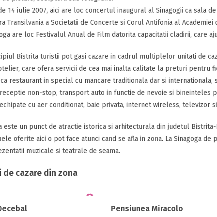
de 14 iulie 2007, aici are loc concertul inaugural al Sinagogii ca sala d
a Transilvania a Societatii de Concerte si Corul Antifonia al Academiei
oga are loc Festivalul Anual de Film datorita capacitatii cladirii, care
ipiul Bistrita turistii pot gasi cazare in cadrul multiplelor unitati de ca
telier, care ofera servicii de cea mai inalta calitate la preturi pentru fi
ti ca restaurant in special cu mancare traditionala dar si internationala
 receptie non-stop, transport auto in functie de nevoie si bineinteles pa
chipate cu aer conditionat, baie privata, internet wireless, televizor si
 este un punct de atractie istorica si arhitecturala din judetul Bistrit
le oferite aici o pot face atunci cand se afla in zona. La Sinagoga de
zentatii muzicale si teatrale de seama.
i de cazare din zona
Decebal
Pensiunea Miracolo