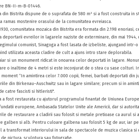
are BN-II-m-B-01446.
 din Bistrita dispune de o suprafata de 580 m² si a fost construita in st
i a ramas mostenire orasului de la comunitatea evreiasca.
1930, comunitatea mozaica din Bistrita era formata din 2.198 enoriasi, 
 deportarii evreilor in lagarele naziste de exterminare, din mai 1944, dar
egimului comunist, Sinagoga a fost lasata de izbeliste, ajungand intr-o
iind utilizata aceasta cladire de cult a ajuns intro stare deplorabila.
hiar si un monument ridicat in onoarea celor deportati in lagare. Monu
are o inaltime de 4 metri si este inconjurat de o stea cu sase colturi. 
l moment “In amintirea celor 7.000 copii, femei, barbati deportati din jud
iile din Birkenau–Auschwitz sau in lagare similare; precum si in amintire
 catre fascisti si hitleristi".
 a fost restaurata cu ajutorul programului finantat de Uniunea Europea
 fundatii europene, Ambasada Statelor Unite ale Americii, dar si autorita
ile de restaurare a cladirii sau folosit si metale pretioase ca aurul si ar
re galben si alb. Pentru culoare galbena sau folosit 5 kg de aur, iar pe
l a transformat interiorului in sala de spectacole de muzica clasica 
i de pictura, sculptura sau fotografie.