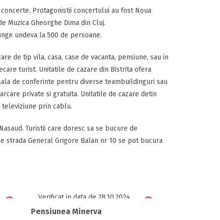
e concerte. Protagonistii concertului au fost Noua
 de Muzica Gheorghe Dima din Cluj.
 ajunge undeva la 500 de persoane.
zare de tip vila, casa, case de vacanta, pensiune, sau in
ecare turist. Unitatile de cazare din Bistrita ofera
, sala de conferinte pentru diverse teambuildinguri sau
rcare private si gratuita. Unitatile de cazare detin
 televiziune prin cablu.
a-Nasaud. Turistii care doresc sa se bucure de
 pe strada General Grigore Balan nr 10 se pot bucura
Verificat in data de 28.10.2024
Pensiunea Minerva