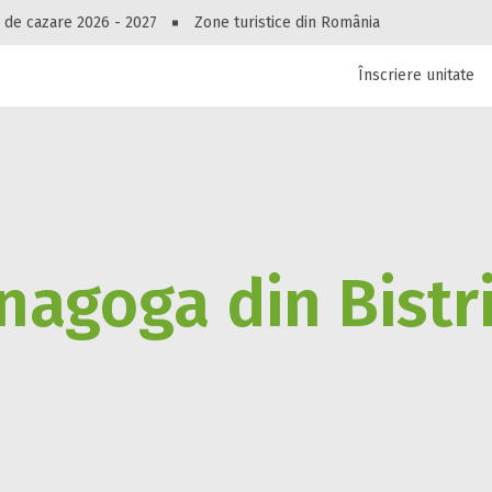
Peste 10549 oferte de cazare!
 de cazare 2026 - 2027
Zone turistice din România
Înscriere unitate
luri, pensiuni, vile, apartamente sau alte unitați
cel mai bun preț.
Ai uitat parola?
nagoga din Bistr