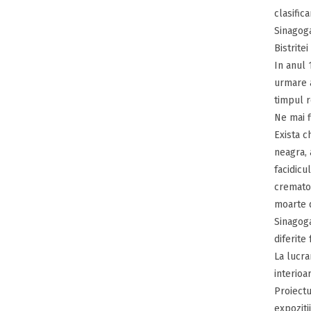
clasific
Sinagoga
Bistrite
In anul 
urmare a
timpul r
Ne mai f
Exista c
neagra, 
facidicu
cremator
moarte de
Sinagoga
diferite
La lucrar
interioa
Proiectu
expoziti