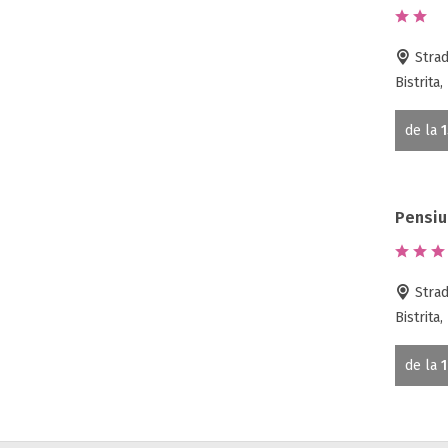
Strad
Bistrita
de la
1
Pensi
Strad
Bistrita
de la
1