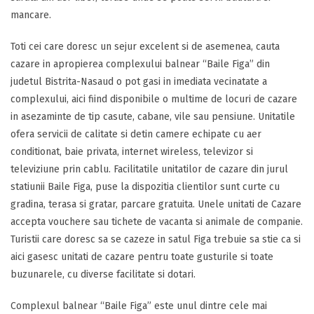
mancare.
Toti cei care doresc un sejur excelent si de asemenea, cauta
cazare in apropierea complexului balnear “Baile Figa” din
judetul Bistrita-Nasaud o pot gasi in imediata vecinatate a
complexului, aici fiind disponibile o multime de locuri de cazare
in asezaminte de tip casute, cabane, vile sau pensiune. Unitatile
ofera servicii de calitate si detin camere echipate cu aer
conditionat, baie privata, internet wireless, televizor si
televiziune prin cablu. Facilitatile unitatilor de cazare din jurul
statiunii Baile Figa, puse la dispozitia clientilor sunt curte cu
gradina, terasa si gratar, parcare gratuita. Unele unitati de Cazare
accepta vouchere sau tichete de vacanta si animale de companie.
Turistii care doresc sa se cazeze in satul Figa trebuie sa stie ca si
aici gasesc unitati de cazare pentru toate gusturile si toate
buzunarele, cu diverse facilitate si dotari.
Complexul balnear “Baile Figa” este unul dintre cele mai