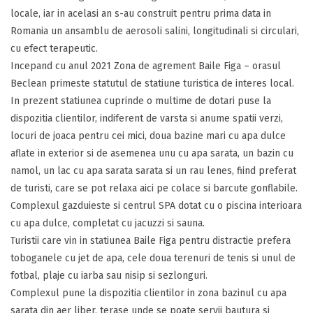
locale, iar in acelasi an s-au construit pentru prima data in
Romania un ansamblu de aerosoli salini, longitudinali si circulari,
cu efect terapeutic.
Incepand cu anul 2021 Zona de agrement Baile Figa – orasul
Beclean primeste statutul de statiune turistica de interes local.
In prezent statiunea cuprinde o multime de dotari puse la
dispozitia clientilor, indiferent de varsta si anume spatii verzi,
locuri de joaca pentru cei mici, doua bazine mari cu apa dulce
aflate in exterior si de asemenea unu cu apa sarata, un bazin cu
namol, un lac cu apa sarata sarata si un rau lenes, fiind preferat
de turisti, care se pot relaxa aici pe colace si barcute gonflabile.
Complexul gazduieste si centrul SPA dotat cu o piscina interioara
cu apa dulce, completat cu jacuzzi si sauna.
Turistii care vin in statiunea Baile Figa pentru distractie prefera
toboganele cu jet de apa, cele doua terenuri de tenis si unul de
fotbal, plaje cu iarba sau nisip si sezlonguri.
Complexul pune la dispozitia clientilor in zona bazinul cu apa
sarata din aer liber, terase unde se poate servii bautura si