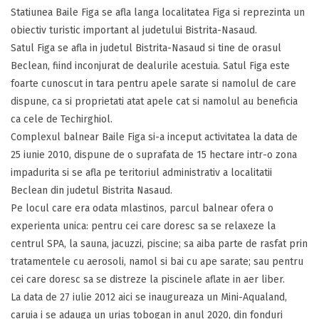
Statiunea Baile Figa se afla langa localitatea Figa si reprezinta un
obiectiv turistic important al judetului Bistrita-Nasaud.
Satul Figa se afla in judetul Bistrita-Nasaud si tine de orasul
Beclean, fiind inconjurat de dealurile acestuia. Satul Figa este
foarte cunoscut in tara pentru apele sarate si namolul de care
dispune, ca si proprietati atat apele cat si namolul au beneficia
ca cele de Techirghiol.
Complexul balnear Baile Figa si-a inceput activitatea la data de
25 iunie 2010, dispune de o suprafata de 15 hectare intr-o zona
impadurita si se afla pe teritoriul administrativ a localitatii
Beclean din judetul Bistrita Nasaud.
Pe locul care era odata mlastinos, parcul balnear ofera o
experienta unica: pentru cei care doresc sa se relaxeze la
centrul SPA, la sauna, jacuzzi, piscine; sa aiba parte de rasfat prin
tratamentele cu aerosoli, namol si bai cu ape sarate; sau pentru
cei care doresc sa se distreze la piscinele aflate in aer liber.
La data de 27 iulie 2012 aici se inaugureaza un Mini-Aqualand,
caruia i se adauga un urias tobogan in anul 2020, din fonduri