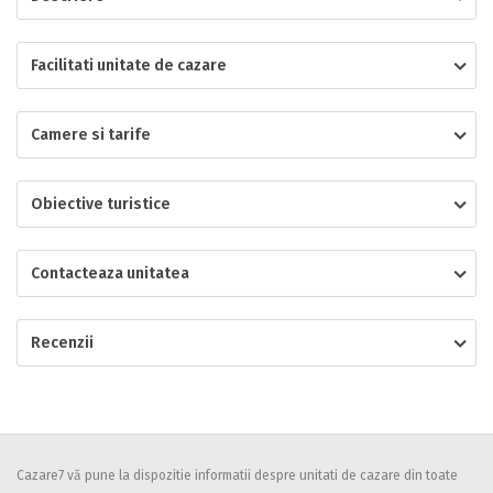
Localitatea
Facilitati unitate de cazare
Camere si tarife
* Ajuta la statistica unitatii sa vada de unde ii vin clientii
Numar de telefon
Obiective turistice
Contacteaza unitatea
E-mail
Inscrieti-va GRATUIT pe grupul nostru de cazare
https://www.facebook.com/groups/cazareromaniaghidonline
Recenzii
Spatiul solicitat
Curatenie
Numar persoane
Comfort
Cazare7 vă pune la dispozitie informatii despre unitati de cazare din toate