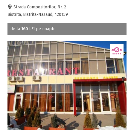
Strada Compozitorilor, Nr. 2
Bistrita, Bistrita-Nasaud, 420159
de la
160 LEI
pe noapte