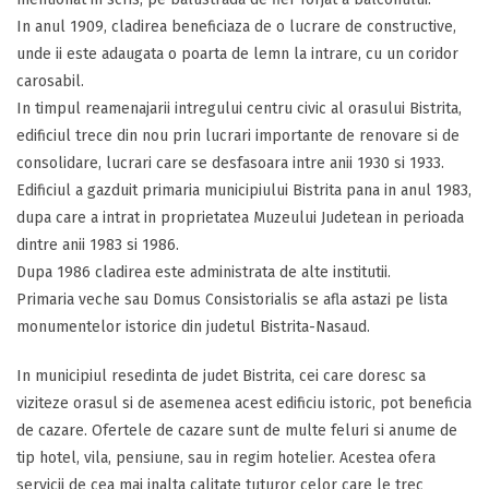
In anul 1909, cladirea beneficiaza de o lucrare de constructive,
unde ii este adaugata o poarta de lemn la intrare, cu un coridor
carosabil.
In timpul reamenajarii intregului centru civic al orasului Bistrita,
edificiul trece din nou prin lucrari importante de renovare si de
consolidare, lucrari care se desfasoara intre anii 1930 si 1933.
Edificiul a gazduit primaria municipiului Bistrita pana in anul 1983,
dupa care a intrat in proprietatea Muzeului Judetean in perioada
dintre anii 1983 si 1986.
Dupa 1986 cladirea este administrata de alte institutii.
Primaria veche sau Domus Consistorialis se afla astazi pe lista
monumentelor istorice din judetul Bistrita-Nasaud.
In municipiul resedinta de judet Bistrita, cei care doresc sa
viziteze orasul si de asemenea acest edificiu istoric, pot beneficia
de cazare. Ofertele de cazare sunt de multe feluri si anume de
tip hotel, vila, pensiune, sau in regim hotelier. Acestea ofera
servicii de cea mai inalta calitate tuturor celor care le trec