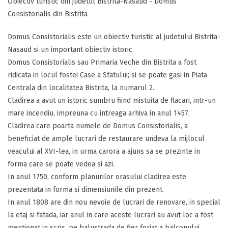
Obiectiv turistic din judetul Bistrita-Nasaud - Domus
Consistorialis din Bistrita
Domus Consistorialis este un obiectiv turistic al judetului Bistrita-
Nasaud si un important obiectiv istoric.
Domus Consistorialis sau Primaria Veche din Bistrita a fost
ridicata in locul fostei Case a Sfatului; si se poate gasi in Piata
Centrala din localitatea Bistrita, la numarul 2.
Cladirea a avut un istoric sumbru fiind mistuita de flacari, intr-un
mare incendiu, impreuna cu intreaga arhiva in anul 1457.
Cladirea care poarta numele de Domus Consistorialis, a
beneficiat de ample lucrari de restaurare undeva la mijlocul
veacului al XVI-lea, in urma carora a ajuns sa se prezinte in
forma care se poate vedea si azi.
In anul 1750, conform planurilor orasului cladirea este
prezentata in forma si dimensiunile din prezent.
In anul 1808 are din nou nevoie de lucrari de renovare, in special
la etaj si fatada, iar anul in care aceste lucrari au avut loc a fost
mentionat in scris, pe balustrada de fier forjat a balconului.