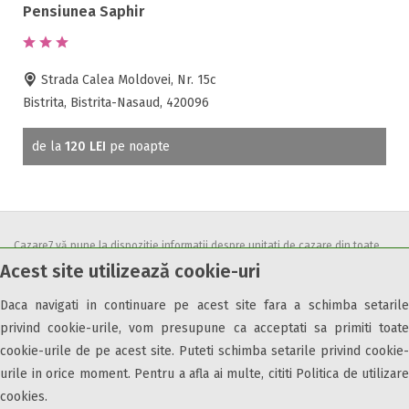
Pensiunea Saphir
Strada Calea Moldovei, Nr. 15c
Bistrita, Bistrita-Nasaud, 420096
de la
120 LEI
pe noapte
Cazare7 vă pune la dispozitie informatii despre unitati de cazare din toate
Acest site utilizează cookie-uri
zonele turistice, oferte speciale, rezervari online.
Utilizand acest serviciu inseamna ca sunteti de acord cu
Termenii și
Daca navigati in continuare pe acest site fara a schimba setarile
condițiile
de utilizare.
privind cookie-urile, vom presupune ca acceptati sa primiti toate
cookie-urile de pe acest site. Puteti schimba setarile privind cookie-
urile in orice moment. Pentru a afla ai multe, cititi Politica de utilizare
cookies.