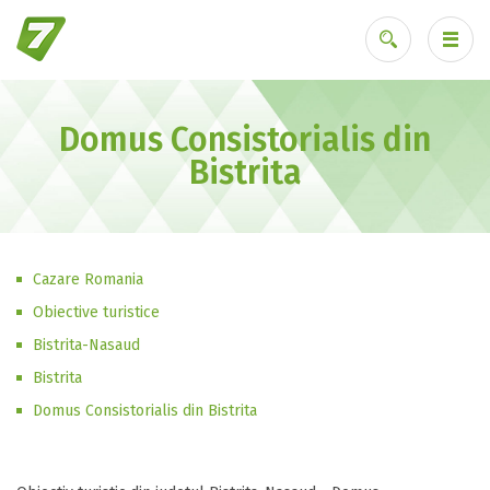
Domus Consistorialis din
Ai uitat parola?
Bistrita
Cazare Romania
Obiective turistice
Bistrita-Nasaud
Bistrita
Domus Consistorialis din Bistrita