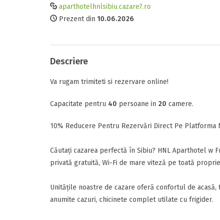
aparthotelhnlsibiu.cazare7.ro
Prezent din
10.06.2026
Comunicare
Tipul camerei
Facilitati
Descriere
Perioada
Raport calitat
Va rugam trimiteti si rezervare online!
Data sosirii
Termeni si c
Capacitate pentru
40
persoane in
20
camere.
Am citit si 
10% Reducere Pentru Rezervări Direct Pe Platforma 
Data plecarii
Căutați cazarea perfectă în Sibiu? HNL Aparthotel w F
privată gratuită, Wi-Fi de mare viteză pe toată proprie
Alte detalii
Unitățile noastre de cazare oferă confortul de acasă, fi
Adauga rece
Mesajul D-voas
anumite cazuri, chicinete complet utilate cu frigider.