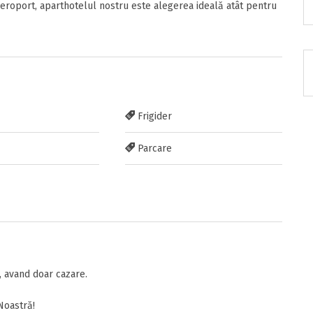
 aeroport, aparthotelul nostru este alegerea ideală atât pentru
RATUIT pe grupul nostru de cazare
acebook.com/groups/cazareromaniaghidonline
Frigider
Parcare
itarea
 avand doar cazare.
Noastră!