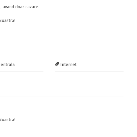
 avand doar cazare.
Noastră!
centrala
Internet
Noastră!