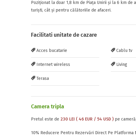
Poziționat la doar 1,8 km de Piața Unirii și la 6 km de
turiști, cât și pentru călătoriile de afaceri.
Facilitati unitate de cazare
Inscrieti-va G
https://www.f
Acces bucatarie
Cablu tv
Internet wireless
Living
Terasa
Trimite solic
Camera tripla
Pretul este de
230 LEI ( 46 EUR / 54 USD )
pe cameră,
10% Reducere Pentru Rezervări Direct Pe Platforma 