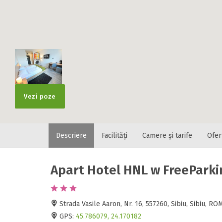
Localitatea
* Ajuta la statis
Numar de tele
Vezi poze
Descriere
Facilități
Camere și tarife
Ofer
E-mail
Inscrieti-va G
https://www.f
Apart Hotel HNL w FreeParki
Spatiul solic
Curatenie
Numar persoa
Strada Vasile Aaron, Nr. 16, 557260, Sibiu, Sibiu, R
Comfort
GPS:
45.786079, 24.170182