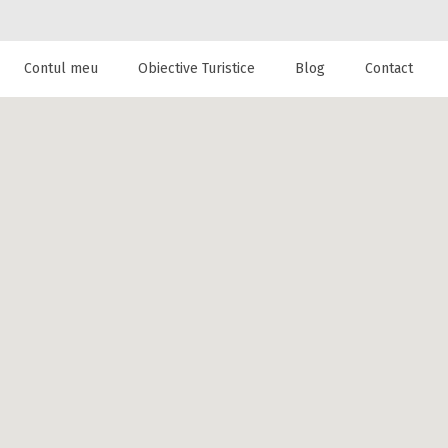
Contul meu
Obiective Turistice
Blog
Contact
 de cazare la
 FreeParking -