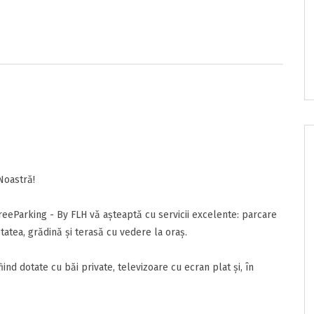
e/pret
onditii
sunt de acord cu
Termenii si Conditiile
acestui portal.
Noastră!
reeParking - By FLH vă așteaptă cu servicii excelente: parcare
tatea, grădină și terasă cu vedere la oraș.
ind dotate cu băi private, televizoare cu ecran plat și, în
nzia
ta