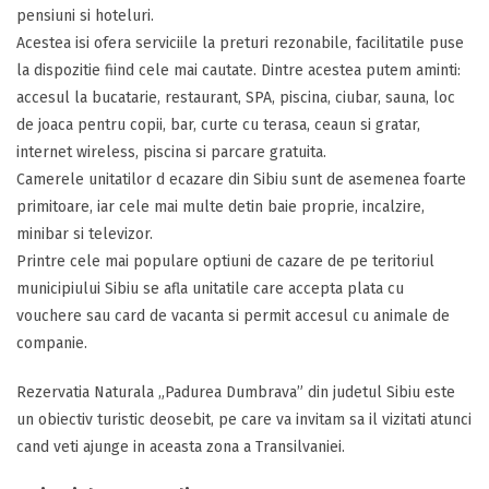
pensiuni si hoteluri.
Acestea isi ofera serviciile la preturi rezonabile, facilitatile puse
la dispozitie fiind cele mai cautate. Dintre acestea putem aminti:
accesul la bucatarie, restaurant, SPA, piscina, ciubar, sauna, loc
de joaca pentru copii, bar, curte cu terasa, ceaun si gratar,
internet wireless, piscina si parcare gratuita.
Camerele unitatilor d ecazare din Sibiu sunt de asemenea foarte
primitoare, iar cele mai multe detin baie proprie, incalzire,
minibar si televizor.
Printre cele mai populare optiuni de cazare de pe teritoriul
municipiului Sibiu se afla unitatile care accepta plata cu
vouchere sau card de vacanta si permit accesul cu animale de
companie.
Rezervatia Naturala „Padurea Dumbrava” din judetul Sibiu este
un obiectiv turistic deosebit, pe care va invitam sa il vizitati atunci
cand veti ajunge in aceasta zona a Transilvaniei.