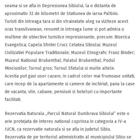
seama si se afla in Depresiunea Sibiului, la o distanta de
aproximativ 32 de kilometri de Statiunea de iarna Paltinis.
Turisti din intreaga tara si din strainatate aleg sa viziteze acest
oras transilvanean, renumit in intreaga lume si pot admira o
multime de obiective turistice impresionante, precum: Biserica
Evangelica; Capela Sfintei Cruci; Cetatea Sibiului; Muzeul
Civilizatiei Populare Traditionale; Muzeul Etnografic Franz Binder;
Muzeul National Brukenthal; Palatul Brukenthal; Podul
Minciunilor; Turnul gros; Turnul Sfatului si multe altele.
Acestia pot gasi usor cazare, in cadrul celor mai frumoase unitati,
care incep de la apartamente si camere de inchiriat, pana la case
de vacanta, vile, cabane, pensiuni si hoteluri cu importante
facilitati.
Rezervatia Naturala „Parcul Natural Dumbrava Sibiului” este o
arie protejata de interes national cuprinsa in categoria a IV-a
IUCN, ca rezervatie naturala si se afla in judetul Sibiu.
Rezervatia de pe teritoriul administrativ al municipiului Sibiu se