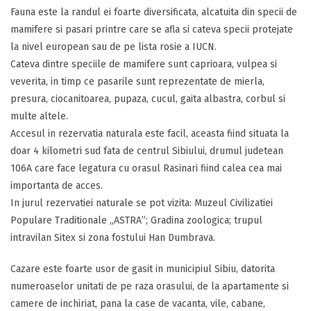
Fauna este la randul ei foarte diversificata, alcatuita din specii de
mamifere si pasari printre care se afla si cateva specii protejate
la nivel european sau de pe lista rosie a IUCN.
Cateva dintre speciile de mamifere sunt caprioara, vulpea si
veverita, in timp ce pasarile sunt reprezentate de mierla,
presura, ciocanitoarea, pupaza, cucul, gaita albastra, corbul si
multe altele.
Accesul in rezervatia naturala este facil, aceasta fiind situata la
doar 4 kilometri sud fata de centrul Sibiului, drumul judetean
106A care face legatura cu orasul Rasinari fiind calea cea mai
importanta de acces.
In jurul rezervatiei naturale se pot vizita: Muzeul Civilizatiei
Populare Traditionale „ASTRA”; Gradina zoologica; trupul
intravilan Sitex si zona fostului Han Dumbrava.
Cazare este foarte usor de gasit in municipiul Sibiu, datorita
numeroaselor unitati de pe raza orasului, de la apartamente si
camere de inchiriat, pana la case de vacanta, vile, cabane,