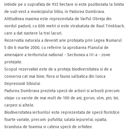
intinde pe o suprafata de 933 hectare si este pozitionata la limita
de sud-vest a municipiului Sibiu, in Padurea Dumbrava.
Altitudinea maxima este reprezentata de Varful Obreja din
nordul padurii, cu 606 metri si este strabatuta de Raul Trinkbach,
care a dat nastere la trei lacuri.
Rezervatia naturala a devenit arie protejata prin Legea Numarul
5 din 6 martie 2000, cu referire la aprobarea Planului de
amenajare a teritoriului national - Sectiunea a III-a - zone
protejate.
Scopul rezervatiei este de a proteja biodiversitatea si de a
conserva cat mai bine, flora si fauna salbatica din lunca
Depresiunii Sibiului.
Padurea Dumbrava prezinta specii de arbori si arbusti precum:
stejar cu varste de mai mult de 100 de ani, gorun, ulm, pin, tei,
carpen si altele.
Biodiversitatea ierburilor este reprezentata de specii floristice
foarte variate, precum: pufulita; salata iepurelui; opaita;
brandusa de toamna si cateva specii de orhidee.