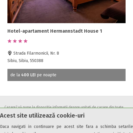
Hotel-apartament Hermannstadt House 1
Strada Filarmonicii, Nr. 8
Sibiu, Sibiu, 550388
de la
400 LEI
pe noapte
Cazare7 vă pune la dispozitie informatii despre unitati de cazare din toate
Acest site utilizează cookie-uri
zonele turistice, oferte speciale, rezervari online.
Utilizand acest serviciu inseamna ca sunteti de acord cu
Termenii și
Daca navigati in continuare pe acest site fara a schimba setarile
condițiile
de utilizare.