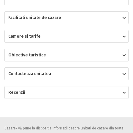
Localitatea
Facilitati unitate de cazare
Camere si tarife
* Ajuta la statistica unitatii sa vada de unde ii vin clientii
Numar de telefon
Obiective turistice
Contacteaza unitatea
E-mail
Inscrieti-va GRATUIT pe grupul nostru de cazare
https://www.facebook.com/groups/cazareromaniaghidonline
Recenzii
Spatiul solicitat
Curatenie
Numar persoane
Comfort
Cazare7 vă pune la dispozitie informatii despre unitati de cazare din toate