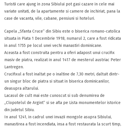
Turistii care ajung in zona Sibiului pot gasi cazare in cele mai
variate unitati, de la apartamente si camere de inchiriat, pana la
case de vacanta, vile, cabane, pensiuni si hoteluri.
Capela „Sfanta Cruce” din Sibiu este o biserica romano-catolica
situata in Piata 1 Decembrie 1918, numarul 2, care a fost ridicata
in anul 1755 pe locul unei vechi manastiri dominicane.
Aceasta a fost construita pentru a oferi adapost unui crucifix
masiv de piatra, realizat in anul 1417 de mesterul austriac Peter
Lantregen.
Crucifixul a fost inaltat pe o inaltine de 7,30 metri, daltuit dintr-
un singur bloc de piatra si situat in biserica dominicanilor,
deasupra altarului.
Lacasul de cult mai este cunoscut si sub denumirea de
„Clopotelul de Argint” si se afla pe Lista monumentelor istorice
din judetul Sibiu.
In anul 1241, in cadrul unei invazii mongole asupra Sibiului,
manastirea a fost incendiata, insa a fost restaurata la scurt timp,