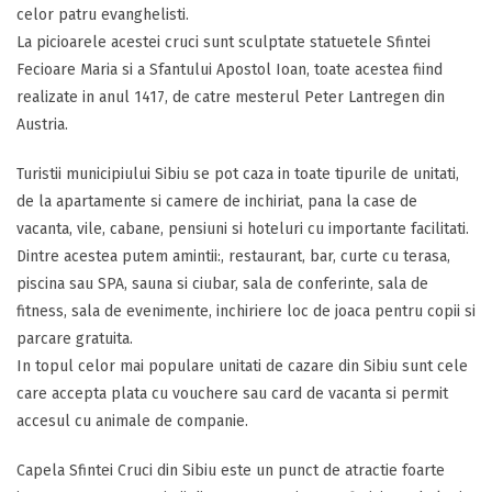
celor patru evanghelisti.
La picioarele acestei cruci sunt sculptate statuetele Sfintei
Fecioare Maria si a Sfantului Apostol Ioan, toate acestea fiind
realizate in anul 1417, de catre mesterul Peter Lantregen din
Austria.
Turistii municipiului Sibiu se pot caza in toate tipurile de unitati,
de la apartamente si camere de inchiriat, pana la case de
vacanta, vile, cabane, pensiuni si hoteluri cu importante facilitati.
Dintre acestea putem amintii:, restaurant, bar, curte cu terasa,
piscina sau SPA, sauna si ciubar, sala de conferinte, sala de
fitness, sala de evenimente, inchiriere loc de joaca pentru copii si
parcare gratuita.
In topul celor mai populare unitati de cazare din Sibiu sunt cele
care accepta plata cu vouchere sau card de vacanta si permit
accesul cu animale de companie.
Capela Sfintei Cruci din Sibiu este un punct de atractie foarte