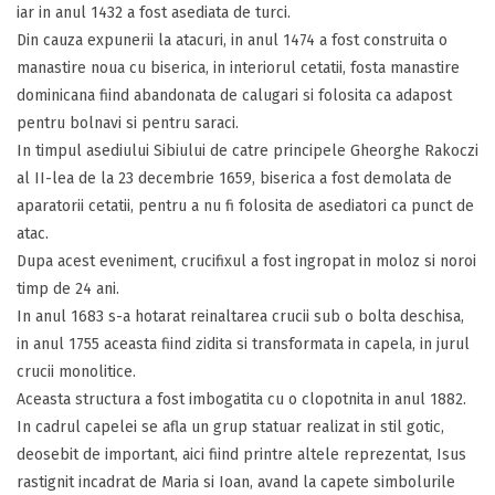
iar in anul 1432 a fost asediata de turci.
Din cauza expunerii la atacuri, in anul 1474 a fost construita o
manastire noua cu biserica, in interiorul cetatii, fosta manastire
dominicana fiind abandonata de calugari si folosita ca adapost
pentru bolnavi si pentru saraci.
In timpul asediului Sibiului de catre principele Gheorghe Rakoczi
al II-lea de la 23 decembrie 1659, biserica a fost demolata de
aparatorii cetatii, pentru a nu fi folosita de asediatori ca punct de
atac.
Dupa acest eveniment, crucifixul a fost ingropat in moloz si noroi
timp de 24 ani.
In anul 1683 s-a hotarat reinaltarea crucii sub o bolta deschisa,
in anul 1755 aceasta fiind zidita si transformata in capela, in jurul
crucii monolitice.
Aceasta structura a fost imbogatita cu o clopotnita in anul 1882.
In cadrul capelei se afla un grup statuar realizat in stil gotic,
deosebit de important, aici fiind printre altele reprezentat, Isus
rastignit incadrat de Maria si Ioan, avand la capete simbolurile