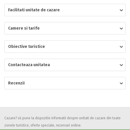
Facilitati unitate de cazare
Localitatea
Camere si tarife
* Ajuta la statistica unitatii sa vada de unde ii vin clientii
Numar de telefon
Obiective turistice
Contacteaza unitatea
E-mail
Inscrieti-va GRATUIT pe grupul nostru de cazare
Recenzii
https://www.facebook.com/groups/cazareromaniaghidonline
Spatiul solicitat
Curatenie
Numar persoane
Comfort
Cazare7 vă pune la dispozitie informatii despre unitati de cazare din toate
zonele turistice, oferte speciale, rezervari online.