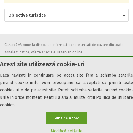
Obiective turistice
Cazare7 vă pune la dispozitie informatii despre unitati de cazare din toate
zonele turistice, oferte speciale, rezervari online.
Utilizand acest serviciu inseamna ca sunteti de acord cu
Termenii și
Acest site utilizează cookie-uri
condițiile
de utilizare.
Daca navigati in continuare pe acest site fara a schimba setarile
privind cookie-urile, vom presupune ca acceptati sa primiti toate
cookie-urile de pe acest site. Puteti schimba setarile privind cookie-
urile in orice moment. Pentru a afla ai multe, cititi Politica de utilizare
© 2026 Cazare7. Toate drepturile rezervate.
cookies.
Obiective turistice
Informații utile
Parteneri Cazare7
Harta Cazare7
Sunt de acord
Modifică setările