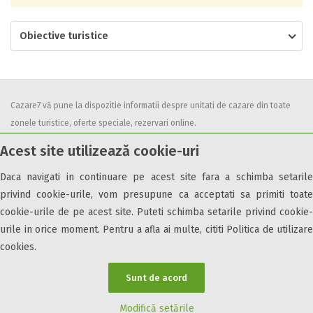
Obiective turistice
Cazare7 vă pune la dispozitie informatii despre unitati de cazare din toate
zonele turistice, oferte speciale, rezervari online.
Utilizand acest serviciu inseamna ca sunteti de acord cu
Termenii și
Acest site utilizează cookie-uri
condițiile
de utilizare.
Daca navigati in continuare pe acest site fara a schimba setarile
privind cookie-urile, vom presupune ca acceptati sa primiti toate
cookie-urile de pe acest site. Puteti schimba setarile privind cookie-
urile in orice moment. Pentru a afla ai multe, cititi Politica de utilizare
© 2026 Cazare7. Toate drepturile rezervate.
cookies.
Obiective turistice
Informații utile
Parteneri Cazare7
Harta Cazare7
Sunt de acord
Modifică setările