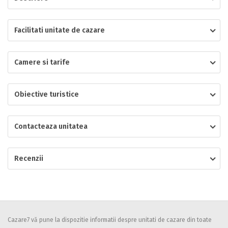
Localitatea
Facilitati unitate de cazare
Camere si tarife
* Ajuta la statistica unitatii sa vada de unde ii vin clientii
Numar de telefon
Obiective turistice
Contacteaza unitatea
E-mail
Inscrieti-va GRATUIT pe grupul nostru de cazare
https://www.facebook.com/groups/cazareromaniaghidonline
Recenzii
Spatiul solicitat
Curatenie
Numar persoane
Comfort
Cazare7 vă pune la dispozitie informatii despre unitati de cazare din toate