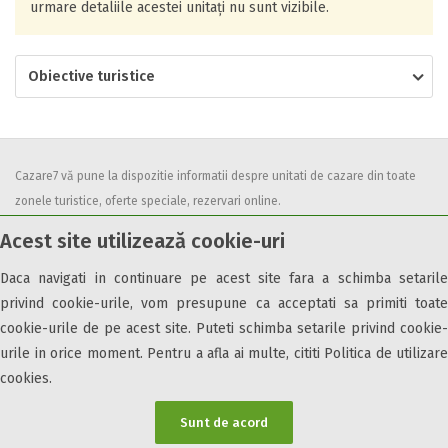
urmare detaliile acestei unitați nu sunt vizibile.
Obiective turistice
Cazare7 vă pune la dispozitie informatii despre unitati de cazare din toate
zonele turistice, oferte speciale, rezervari online.
Utilizand acest serviciu inseamna ca sunteti de acord cu
Termenii și
Acest site utilizează cookie-uri
condițiile
de utilizare.
Daca navigati in continuare pe acest site fara a schimba setarile
privind cookie-urile, vom presupune ca acceptati sa primiti toate
cookie-urile de pe acest site. Puteti schimba setarile privind cookie-
urile in orice moment. Pentru a afla ai multe, cititi Politica de utilizare
© 2026 Cazare7. Toate drepturile rezervate.
cookies.
Obiective turistice
Informații utile
Parteneri Cazare7
Harta Cazare7
Sunt de acord