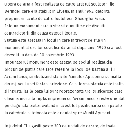
Opera de arta a fost realizata de catre artistul sculptor Ilie
Berindei, care era stabilit in Elvetia, in anul 1993, datorita
propunerii facute de catre fostul edil Gheorghe Funar.
Este un monument care a starnit o multime de discutii
contradictorii, din cauza esteticii locale.
Statuia este asezata in locul in care in trecut se afla un
monument al eroilor sovietici, daramat dupa anul 1990 si a fost
dezvelit la data de 30 noiembrie 1993.
Impunatorul monument este asezat pe soclul realizat din
blocuri de piatra care face referire la locul de bastina al lui
Avram Iancu, simbolizand stancile Muntilor Apuseni si se inalta
din mijlocul unei fantani arteziene. Ca si forma statuia este inalta
si ingusta, iar la baza lui sunt reprezentate trei tulnicarese care
cheama mortii la lupta, impreuna cu Avram Iancu si este orientat
pe diagonala pietei, evitand in acest fel pozitionarea cu spatele
la catedrala si totodata este orientat spre Muntii Apuseni.
In judetul Cluj gasiti peste 300 de unitati de cazare, de toate