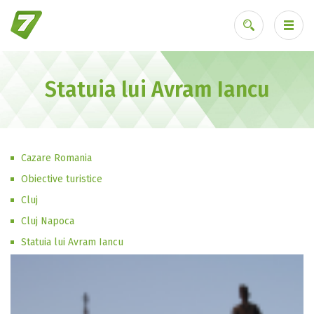
Statuia lui Avram Iancu
Ai uitat parola?
Cazare Romania
Obiective turistice
Cluj
Cluj Napoca
Statuia lui Avram Iancu