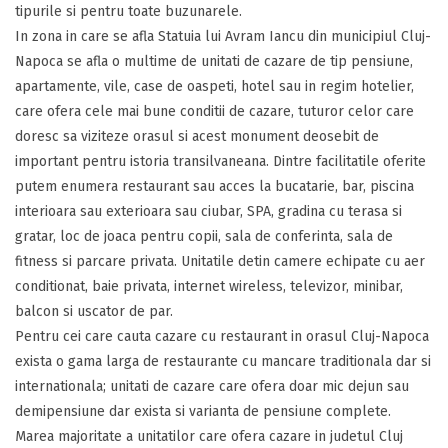
tipurile si pentru toate buzunarele.
In zona in care se afla Statuia lui Avram Iancu din municipiul Cluj-
Napoca se afla o multime de unitati de cazare de tip pensiune,
apartamente, vile, case de oaspeti, hotel sau in regim hotelier,
care ofera cele mai bune conditii de cazare, tuturor celor care
doresc sa viziteze orasul si acest monument deosebit de
important pentru istoria transilvaneana. Dintre facilitatile oferite
putem enumera restaurant sau acces la bucatarie, bar, piscina
interioara sau exterioara sau ciubar, SPA, gradina cu terasa si
gratar, loc de joaca pentru copii, sala de conferinta, sala de
fitness si parcare privata. Unitatile detin camere echipate cu aer
conditionat, baie privata, internet wireless, televizor, minibar,
balcon si uscator de par.
Pentru cei care cauta cazare cu restaurant in orasul Cluj-Napoca
exista o gama larga de restaurante cu mancare traditionala dar si
internationala; unitati de cazare care ofera doar mic dejun sau
demipensiune dar exista si varianta de pensiune complete.
Marea majoritate a unitatilor care ofera cazare in judetul Cluj