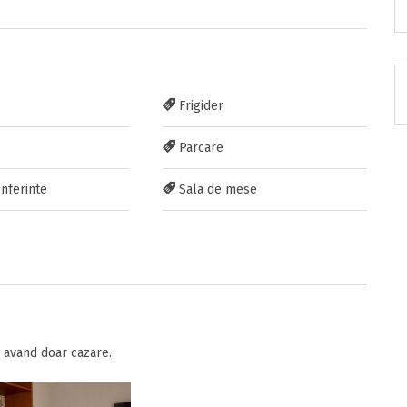
RATUIT pe grupul nostru de cazare
Frigider
acebook.com/groups/cazareromaniaghidonline
Parcare
nferinte
Sala de mese
itarea
avand doar cazare.