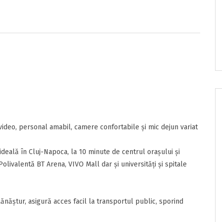
e/pret
onditii
sunt de acord cu
Termenii si Conditiile
acestui portal.
deo, personal amabil, camere confortabile și mic dejun variat
ideală în Cluj-Napoca, la 10 minute de centrul orașului și
livalentă BT Arena, VIVO Mall dar și universități și spitale
ta
nzia
 Mănăștur, asigură acces facil la transportul public, sporind