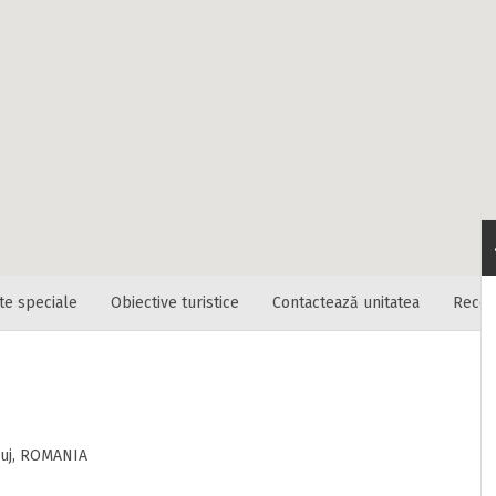
tica unitatii sa vada de unde ii vin clientii
fon
te speciale
Obiective turistice
Contactează unitatea
Recen
RATUIT pe grupul nostru de cazare
acebook.com/groups/cazareromaniaghidonline
itat
ne
luj, ROMANIA