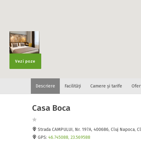
Localitatea
* Ajuta la statis
Numar de tele
Vezi poze
E-mail
Descriere
Facilități
Camere și tarife
Ofer
Inscrieti-va G
https://www.f
Casa Boca
Spatiul solic
Curatenie
Numar persoa
Strada CAMPULUI, Nr. 197A, 400686, Cluj Napoca, C
Comfort
GPS:
46.745088, 23.569588