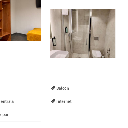
Balcon
centrala
Internet
e par