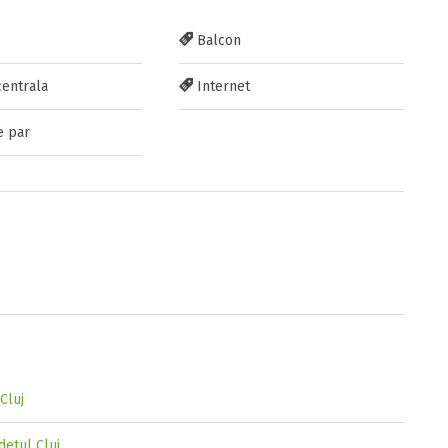
Balcon
centrala
Internet
e par
Cluj
detul Cluj