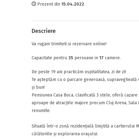
Prezent din
15.04.2022
Tipul camerei
Comunicare
Facilitati
Descriere
Perioada
Va rugam trimiteti si rezervare online!
Data sosirii
Raport calitat
Capacitate pentru
35
persoane in
17
camere.
Termeni si c
De peste 19 ani practicăm ospitalitatea, zi de zi!
Am citit si 
Data plecarii
Te așteptăm cu o parcare generoasă, supravegheată vi
și bun!
Pensiunea Casa Boca, clasificată 3 stele, oferă cazare 
aproape de atracțiile majore precum Cluj Arena, Sala Po
Alte detalii
renumite.
Mesajul D-voas
Adauga rece
Situată într-o zonă rezidențială liniștită a cartierului
călătoriile și explorarea orașului.