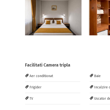
Facilitati Camera tripla
Aer conditionat
Baie
Frigider
Incalzire 
TV
Uscator d