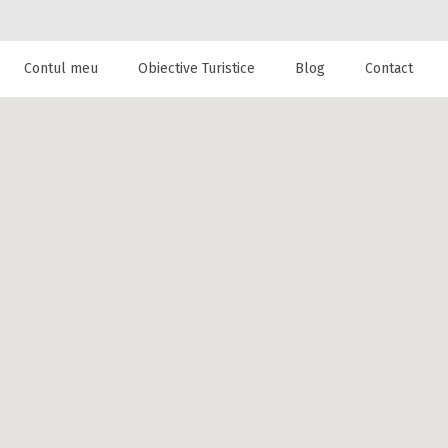
Contul meu
Obiective Turistice
Blog
Contact
 de cazare la
Napoca, Cluj