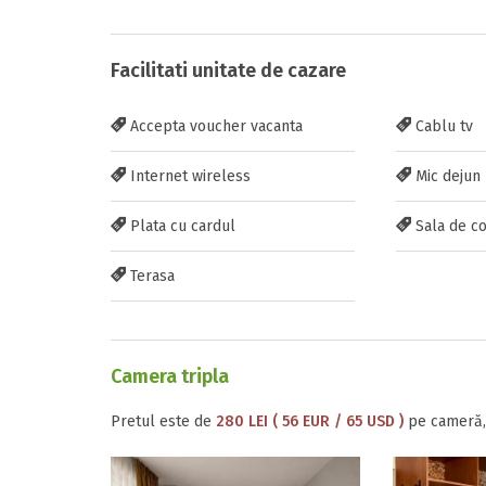
Facilitati unitate de cazare
Inscrieti-va G
Accepta voucher vacanta
Cablu tv
https://www.f
Internet wireless
Mic dejun
Plata cu cardul
Sala de co
Terasa
Trimite solic
Camera tripla
Pretul este de
280 LEI ( 56 EUR / 65 USD )
pe cameră, 