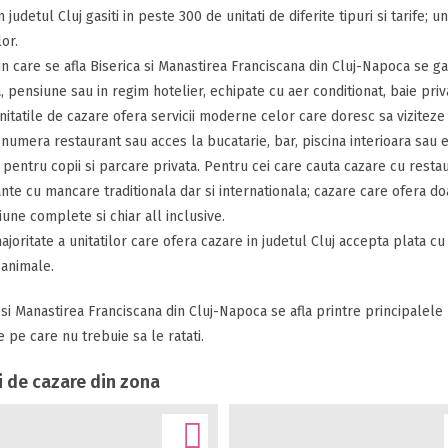
 judetul Cluj gasiti in peste 300 de unitati de diferite tipuri si tarife; 
lor.
in care se afla Biserica si Manastirea Franciscana din Cluj-Napoca se g
a, pensiune sau in regim hotelier, echipate cu aer conditionat, baie priva
nitatile de cazare ofera servicii moderne celor care doresc sa viziteze or
umera restaurant sau acces la bucatarie, bar, piscina interioara sau ex
 pentru copii si parcare privata. Pentru cei care cauta cazare cu resta
nte cu mancare traditionala dar si internationala; cazare care ofera do
une complete si chiar all inclusive.
joritate a unitatilor care ofera cazare in judetul Cluj accepta plata cu
animale.
 si Manastirea Franciscana din Cluj-Napoca se afla printre principalele 
e pe care nu trebuie sa le ratati.
i de cazare din zona