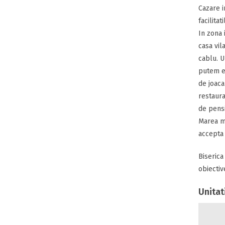
Cazare in
facilitati
In zona 
casa vil
cablu. U
putem en
de joaca
restaura
de pensi
Marea ma
accepta 
Biserica
obiectiv
Unitat