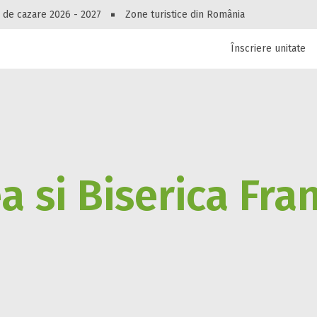
Recuperare parolă
Peste 10544 oferte de cazare!
 de cazare 2026 - 2027
Zone turistice din România
Înscriere unitate
luri, pensiuni, vile, apartamente sau alte unitați
cel mai bun preț.
 si Biserica Fra
Autentificare