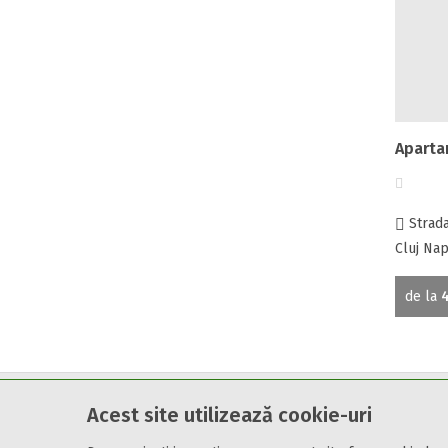
Apart
Strada 
Cluj Nap
de la
4
Cazare7 vă pune la dispozitie informatii despre unitati de cazare 
Acest site utilizează cookie-uri
Utilizand acest serviciu inseamna ca sunteti de acord cu
Termen