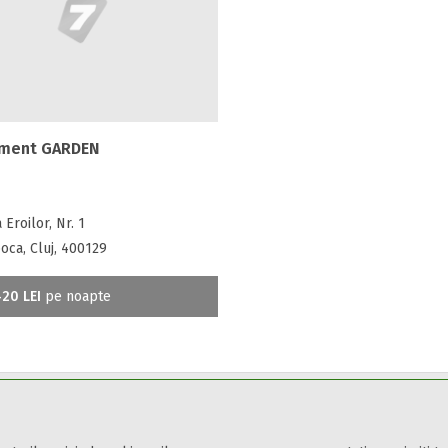
ament GARDEN
Eroilor, Nr. 1
oca, Cluj, 400129
20 LEI
pe noapte
din toate zonele turistice, oferte speciale, rezervari online.
ii și condițiile
de utilizare.