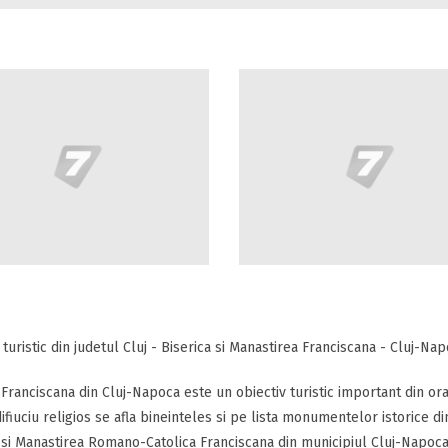
 turistic din judetul Cluj - Biserica si Manastirea Franciscana - Cluj-Na
 Franciscana din Cluj-Napoca este un obiectiv turistic important din or
ifiuciu religios se afla bineinteles si pe lista monumentelor istorice din
 si Manastirea Romano-Catolica Franciscana din municipiul Cluj-Napoca