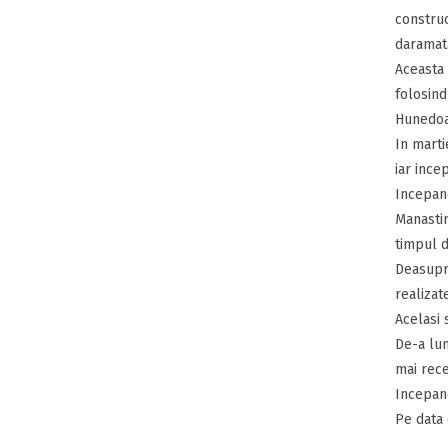
construc
daramata 
Aceasta 
folosind
Hunedoa
In martie
iar ince
Incepand
Manastir
timpul d
Deasupra
realizat
Acelasi 
De-a lun
mai rece
Incepand
Pe data 