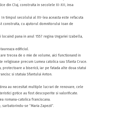
ice din Cluj, construita in secolele XI-XII, insa
c. In timpul secolului al XV-lea aceasta este refacuta
st construita, cu ajutorul domnitorului Ioan de
aici locuind pana in anul 1557 regina Ungariei Izabella,
taureaza edificiul.
are trecea de o mie de volume, aici functionand in
ste religioase precum Lumea catolica sau Sfanta Cruce.
 protectoare a bisericii, iar pe fatada alte doua statui
ancisc si statuia Sfantului Anton.
tirea au necesitat multiple lucrari de renovare, cele
ristici gotice au fost descoperite si valorificate.
tea romana-catolica franciscana.
, sarbatorindu-se “Maria Zapezii”.