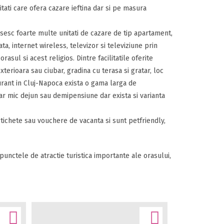
unitati care ofera cazare ieftina dar si pe masura
asesc foarte multe unitati de cazare de tip apartament,
ta, internet wireless, televizor si televiziune prin
asul si acest religios. Dintre facilitatile oferite
terioara sau ciubar, gradina cu terasa si gratar, loc
urant in Cluj-Napoca exista o gama larga de
ar mic dejun sau demipensiune dar exista si varianta
 tichete sau vouchere de vacanta si sunt petfriendly,
punctele de atractie turistica importante ale orasului,