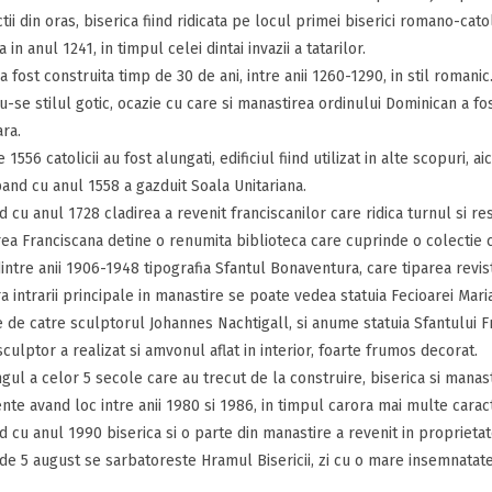
tii din oras, biserica fiind ridicata pe locul primei biserici romano-catol
in anul 1241, in timpul celei dintai invazii a tatarilor.
a fost construita timp de 30 de ani, intre anii 1260-1290, in stil romani
u-se stilul gotic, ocazie cu care si manastirea ordinului Dominican a fo
ra.
 1556 catolicii au fost alungati, edificiul fiind utilizat in alte scopuri, 
pand cu anul 1558 a gazduit Soala Unitariana.
 cu anul 1728 cladirea a revenit franciscanilor care ridica turnul si res
ea Franciscana detine o renumita biblioteca care cuprinde o colectie c
intre anii 1906-1948 tipografia Sfantul Bonaventura, care tiparea revi
 intrarii principale in manastire se poate vedea statuia Fecioarei Maria,
e de catre sculptorul Johannes Nachtigall, si anume statuia Sfantului Fr
sculptor a realizat si amvonul aflat in interior, foarte frumos decorat.
gul a celor 5 secole care au trecut de la construire, biserica si manas
nte avand loc intre anii 1980 si 1986, in timpul carora mai multe caracte
 cu anul 1990 biserica si o parte din manastire a revenit in proprieta
de 5 august se sarbatoreste Hramul Bisericii, zi cu o mare insemnatate