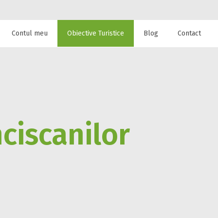
Contul meu
Obiective Turistice
Blog
Contact
 de cazare la
nciscanilor