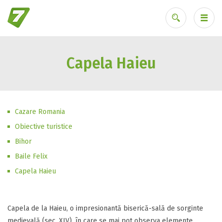
Capela Haieu
Ai uitat parola?
Cazare Romania
Obiective turistice
Bihor
Baile Felix
Capela Haieu
Capela de la Haieu, o impresionantă biserică-sală de sorginte
medievală (sec. XIV), în care se mai pot observa elemente