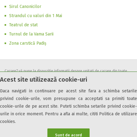
Sirul Canonicilor
Strandul cu valuri din 1 Mai
Teatrul de stat
Turnul de la Vama Sarii
Zona carstică Padiș
Cazare7 vă pune la dispozitie informatii despre unitati de cazare din toate
Acest site utilizează cookie-uri
zonele turistice, oferte speciale, rezervari online.
Utilizand acest serviciu inseamna ca sunteti de acord cu
Termenii și
Daca navigati in continuare pe acest site fara a schimba setarile
condițiile
de utilizare.
privind cookie-urile, vom presupune ca acceptati sa primiti toate
cookie-urile de pe acest site. Puteti schimba setarile privind cookie-
urile in orice moment. Pentru a afla ai multe, cititi Politica de utilizare
cookies.
© 2026 Cazare7. Toate drepturile rezervate.
Sunt de acord