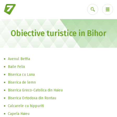
Obiective turistice in Bihor
Ai uitat parola?
Avenul Betfia
Baile Felix
Biserica cu Luna
Biserica de lemn
Biserica Greco-Catolica din Haieu
Biserica Ortodoxa din Rontau
Calcarele cu hippuriti
Capela Haieu