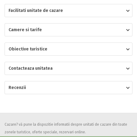
Facilitati unitate de cazare
Localitatea
Camere si tarife
* Ajuta la statistica unitatii sa vada de unde ii vin clientii
Numar de telefon
Obiective turistice
Contacteaza unitatea
E-mail
Inscrieti-va GRATUIT pe grupul nostru de cazare
Recenzii
https://www.facebook.com/groups/cazareromaniaghidonline
Spatiul solicitat
Curatenie
Numar persoane
Comfort
Cazare7 vă pune la dispozitie informatii despre unitati de cazare din toate
zonele turistice, oferte speciale, rezervari online.