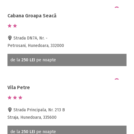
Partie SKI
Pat bebelus
Cabana Groapa Seacă
Pescuit
Ping-Pong
Piscina
Strada DN7A, Nr. -
Rau in curte
Petrosani, Hunedoara, 332000
Room service
Sala de conferinte
de la
250 LEI
pe noapte
Sala de fitness
Sala de mese
Salina
Vila Petre
Sanie cu cai
Sauna
Scaun bebelus
Strada Principala, Nr. 213 B
Schimb valutar
Straja, Hunedoara, 335600
Seif la receptie
de la
250 LEI
pe noapte
Semineu