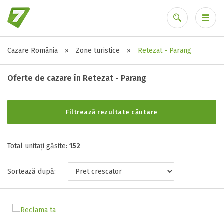
Cazare România
»
Zone turistice
»
Retezat - Parang
Alte tipuri de unități
Ai uitat parola?
Toate tipurile de unitati de cazari
Oferte de cazare în Retezat - Parang
Apartament ( 4 )
Cabana ( 68 )
Filtrează rezultate căutare
Casa ( 9 )
Casa de oaspeti ( 1 )
Casa de vacanta ( 6 )
Total unitați găsite:
152
Complex turistic ( 2 )
Hotel ( 4 )
Sortează după:
Motel ( 1 )
Pensiune ( 32 )
Vila ( 25 )