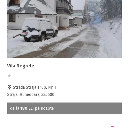
Pensiune completa
Demipensiune
Mic dejun
Accepta animale
Accepta voucher vacanta
Acces bucatarie
Acces persoane cu dizabilități
ATV
Vila Negrele
Bar
Beauty center
Biliard
Strada Straja Trup, Nr. 1
Cablu tv
Straja, Hunedoara, 335600
Cazino
Ceaun
de la
180 LEI
pe noapte
Ciubar
Crama
Cutie de valori