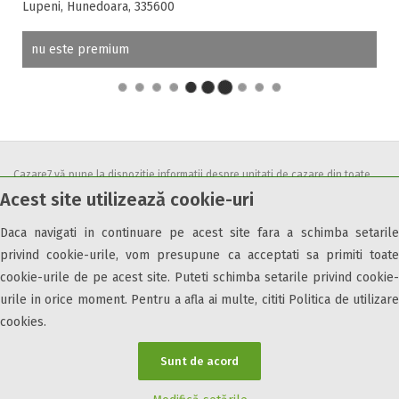
Lupeni, Hunedoara, 335600
nu este premium
Cazare7 vă pune la dispozitie informatii despre unitati de cazare din toate
Acest site utilizează cookie-uri
zonele turistice, oferte speciale, rezervari online.
Utilizand acest serviciu inseamna ca sunteti de acord cu
Termenii și
Daca navigati in continuare pe acest site fara a schimba setarile
condițiile
de utilizare.
privind cookie-urile, vom presupune ca acceptati sa primiti toate
cookie-urile de pe acest site. Puteti schimba setarile privind cookie-
urile in orice moment. Pentru a afla ai multe, cititi Politica de utilizare
cookies.
© 2026 Cazare7. Toate drepturile rezervate.
Sunt de acord
Obiective turistice
Informații utile
Parteneri Cazare7
Harta Cazare7