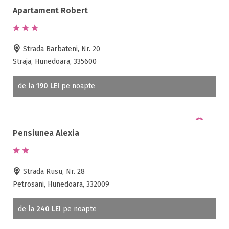
Apartament Robert
Discoteca
Echitatie
Fax
Strada Barbateni, Nr. 20
Ferma proprie
Straja, Hunedoara, 335600
Foisor in curte
Frigider
de la
190 LEI
pe noapte
Gradina / curte
Gratar
Inchirieri biciclete
Pensiunea Alexia
Jacuzzi
Lac
Livada
Strada Rusu, Nr. 28
Living
Petrosani, Hunedoara, 332009
Loc de joaca
Masaj
de la
240 LEI
pe noapte
Netflix