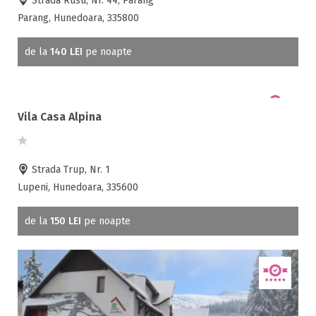
Strada Rusu, Nr. 44, Parang
Parang, Hunedoara, 335800
Campu lui Neag ( 5 )
Lupeni ( 61 )
de la
140 LEI
pe noapte
Parang ( 11 )
Petrosani ( 16 )
Rau de Mori ( 12 )
Rausor ( 8 )
Vila Casa Alpina
Salasu de Sus ( 2 )
Straja ( 37 )
Strada Trup, Nr. 1
Lupeni, Hunedoara, 335600
Facilități
de la
150 LEI
pe noapte
Internet wireless
Parcare
Plata cu cardul
Restaurant
All inclusive