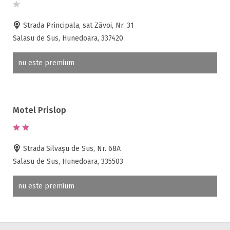
Accepta animale
Accepta voucher vacanta
Strada Principala, sat Zăvoi, Nr. 31
Acces bucatarie
Salasu de Sus, Hunedoara, 337420
Acces persoane cu dizabilități
ATV
nu este premium
Bar
Beauty center
Biliard
Motel Prislop
Cablu tv
Cazino
Ceaun
Strada Silvașu de Sus, Nr. 68A
Ciubar
Salasu de Sus, Hunedoara, 335503
Crama
Cutie de valori
nu este premium
Discoteca
Echitatie
Fax