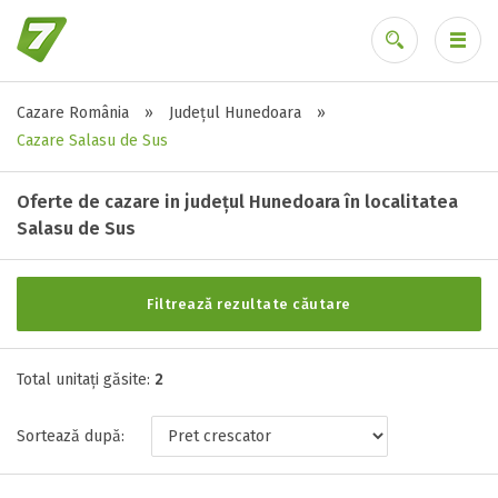
Cazare România
»
Județul Hunedoara
»
Alte tipuri de unități
Ai uitat parola?
Cazare Salasu de Sus
Toate tipurile de unitati de cazari
Motel ( 1 )
Oferte de cazare in județul Hunedoara în localitatea
Pensiune ( 1 )
Salasu de Sus
Filtrează rezultate căutare
Stele / margarete
Neclasificat
Total unitați găsite:
2
1 stea / margareta
2 stele / margarete
Sortează după:
3 stele / margarete
4 stele / margarete