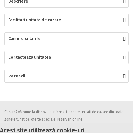
Descriere
Localitatea
Facilitati unitate de cazare
* Ajuta la statistica unitatii sa vada de unde ii vin clientii
Camere si tarife
Numar de telefon
Contacteaza unitatea
E-mail
Recenzii
Inscrieti-va GRATUIT pe grupul nostru de cazare
https://www.facebook.com/groups/cazareromaniaghidonline
Spatiul solicitat
Curatenie
Numar persoane
Cazare7 vă pune la dispozitie informatii despre unitati de cazare din toate
Comfort
zonele turistice, oferte speciale, rezervari online.
Utilizand acest serviciu inseamna ca sunteti de acord cu
Termenii și
Acest site utilizează cookie-uri