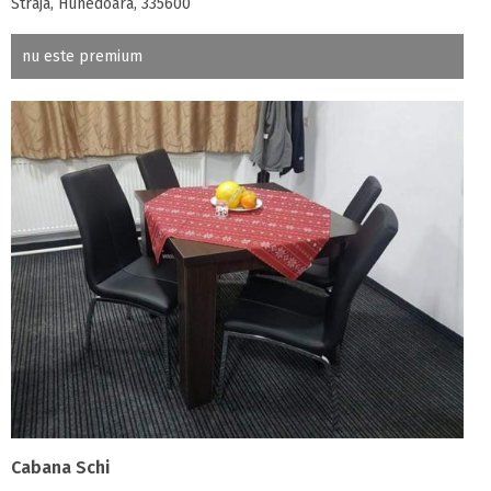
Straja, Hunedoara, 335600
nu este premium
Cabana Schi