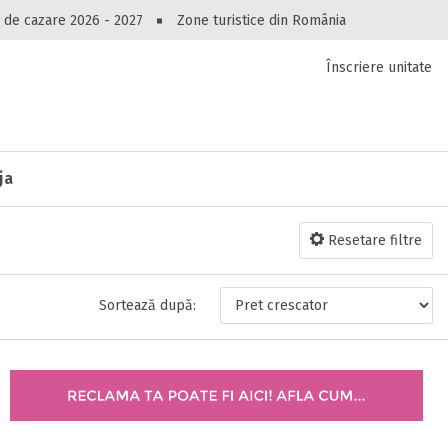
Peste 10545 oferte de cazare!
 de cazare 2026 - 2027
Zone turistice din România
Înscriere unitate
luri, pensiuni, vile, apartamente sau alte unitați
cel mai bun preț.
Ai uitat parola?
ja
Resetare filtre
Sortează după: