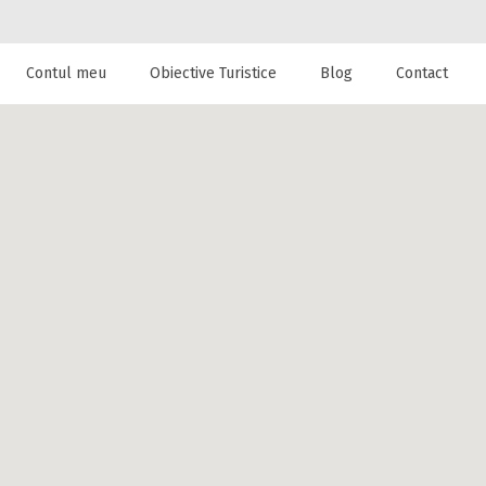
Contul meu
Obiective Turistice
Blog
Contact
 de cazare la