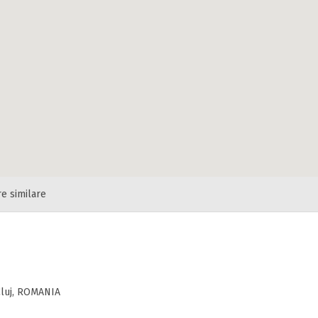
re similare
 Cluj, ROMANIA