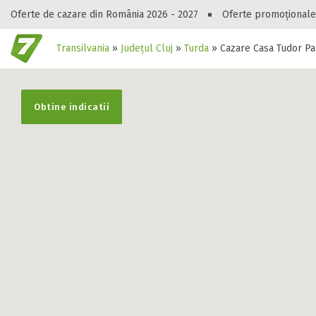
Oferte de cazare din România 2026 - 2027
Oferte promoționale
Transilvania
»
Județul Cluj
»
Turda
»
Cazare Casa Tudor Pa
Gasești hote
Obtine indicatii