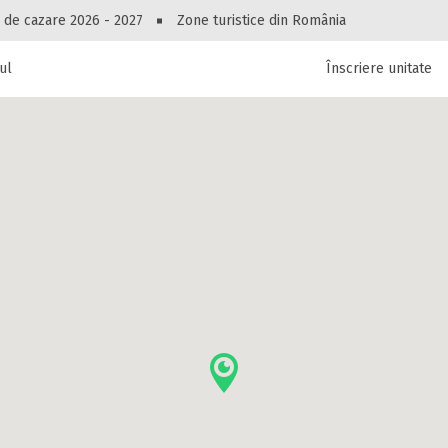
Peste 10545 oferte de cazare!
 de cazare 2026 - 2027
Zone turistice din România
ul
Înscriere unitate
luri, pensiuni, vile, apartamente sau alte unitați
cel mai bun preț.
Ai uitat parola?