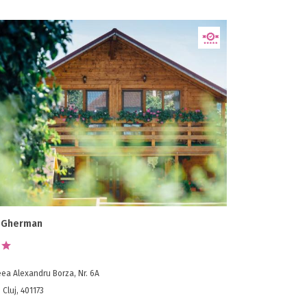
 Gherman
ea Alexandru Borza, Nr. 6A
 Cluj, 401173