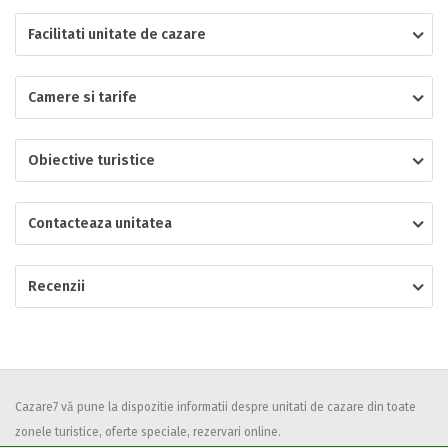
Facilitati unitate de cazare
Localitatea
Camere si tarife
* Ajuta la statistica unitatii sa vada de unde ii vin clientii
Numar de telefon
Obiective turistice
Contacteaza unitatea
E-mail
Inscrieti-va GRATUIT pe grupul nostru de cazare
Recenzii
https://www.facebook.com/groups/cazareromaniaghidonline
Spatiul solicitat
Curatenie
Numar persoane
Comfort
Cazare7 vă pune la dispozitie informatii despre unitati de cazare din toate
zonele turistice, oferte speciale, rezervari online.