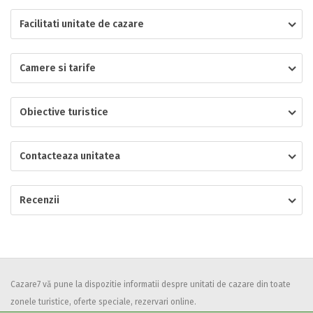
Facilitati unitate de cazare
Localitatea
Camere si tarife
* Ajuta la statistica unitatii sa vada de unde ii vin clientii
Numar de telefon
Obiective turistice
Contacteaza unitatea
E-mail
Inscrieti-va GRATUIT pe grupul nostru de cazare
Recenzii
https://www.facebook.com/groups/cazareromaniaghidonline
Spatiul solicitat
Curatenie
Numar persoane
Comfort
Cazare7 vă pune la dispozitie informatii despre unitati de cazare din toate
zonele turistice, oferte speciale, rezervari online.