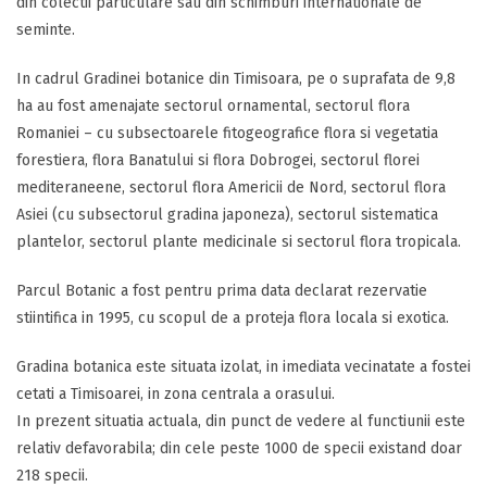
din colectii particulare sau din schimburi internationale de
seminte.
In cadrul Gradinei botanice din Timisoara, pe o suprafata de 9,8
ha au fost amenajate sectorul ornamental, sectorul flora
Romaniei – cu subsectoarele fitogeografice flora si vegetatia
forestiera, flora Banatului si flora Dobrogei, sectorul florei
mediteraneene, sectorul flora Americii de Nord, sectorul flora
Asiei (cu subsectorul gradina japoneza), sectorul sistematica
plantelor, sectorul plante medicinale si sectorul flora tropicala.
Parcul Botanic a fost pentru prima data declarat rezervatie
stiintifica in 1995, cu scopul de a proteja flora locala si exotica.
Gradina botanica este situata izolat, in imediata vecinatate a fostei
cetati a Timisoarei, in zona centrala a orasului.
In prezent situatia actuala, din punct de vedere al functiunii este
relativ defavorabila; din cele peste 1000 de specii existand doar
218 specii.