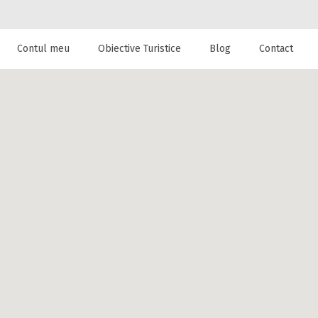
Contul meu
Obiective Turistice
Blog
Contact
 de cazare la