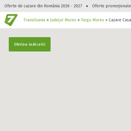
Oferte de cazare din România 2026 - 2027
Oferte promoționale
Transilvania
»
Județul Mures
»
Targu Mures
»
Cazare Casa
Gasești hote
Obtine indicatii