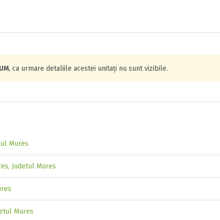
IUM
, ca urmare detaliile acestei unitați nu sunt vizibile.
tul Mures
res, Judetul Mures
ures
detul Mures