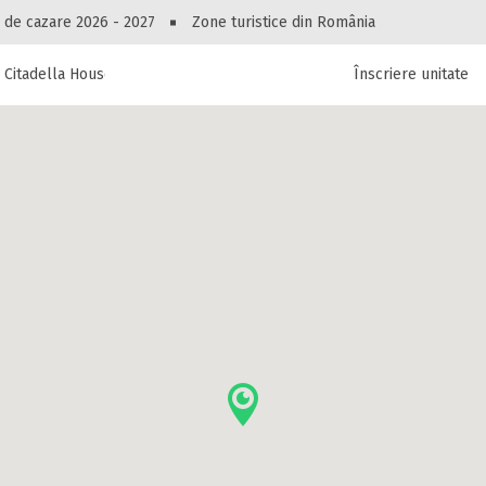
Peste 10545 oferte de cazare!
 de cazare 2026 - 2027
Zone turistice din România
 Citadella House
Înscriere unitate
luri, pensiuni, vile, apartamente sau alte unitați
cel mai bun preț.
Ai uitat parola?