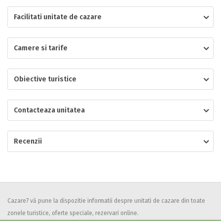
Facilitati unitate de cazare
Localitatea
Camere si tarife
* Ajuta la statistica unitatii sa vada de unde ii vin clientii
Numar de telefon
Obiective turistice
Contacteaza unitatea
E-mail
Inscrieti-va GRATUIT pe grupul nostru de cazare
Recenzii
https://www.facebook.com/groups/cazareromaniaghidonline
Spatiul solicitat
Curatenie
Numar persoane
Comfort
Cazare7 vă pune la dispozitie informatii despre unitati de cazare din toate
zonele turistice, oferte speciale, rezervari online.