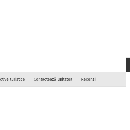
tica unitatii sa vada de unde ii vin clientii
fon
ctive turistice
Contactează unitatea
Recenzii
RATUIT pe grupul nostru de cazare
acebook.com/groups/cazareromaniaghidonline
itat
ne