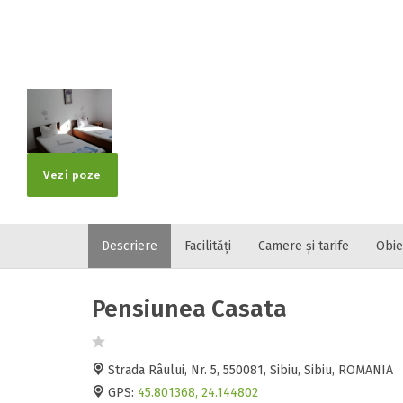
Localitatea
* Ajuta la statis
Numar de tele
Vezi poze
E-mail
Descriere
Facilități
Camere și tarife
Obie
Inscrieti-va G
https://www.f
Pensiunea Casata
Spatiul solic
Curatenie
Numar persoa
Strada Râului, Nr. 5, 550081, Sibiu, Sibiu, ROMANIA
GPS:
45.801368, 24.144802