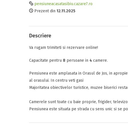
pensiuneacasatasibiu.cazare7.ro
Comfort
Tipul camerei
Prezent din
12.11.2025
Comunicare
Perioada
Descriere
Data sosirii
Va rugam trimiteti si rezervare online!
Facilitati
Capacitate pentru
8
persoane in
4
camere.
Data plecarii
Pensiunea este amplasata in Orasul de Jos, in apropier
Raport calitat
al orasului. In centru veti gasi
Majoritatea obiectivelor turistice, muzee biserici res
Alte detalii
Termeni si c
Camerele sunt toate cu baie proprie, frigider, televizor
Mesajul D-voas
Pensiunea este situata pe strada cu sens unic si se poa
Am citit si 