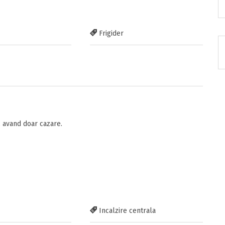
Frigider
nzia
RATUIT pe grupul nostru de cazare
acebook.com/groups/cazareromaniaghidonline
 avand doar cazare.
itarea
Incalzire centrala