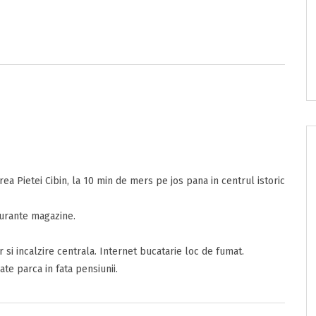
ea Pietei Cibin, la 10 min de mers pe jos pana in centrul istoric
e/pret
taurante magazine.
onditii
 si incalzire centrala. Internet bucatarie loc de fumat.
ta
te parca in fata pensiunii.
sunt de acord cu
Termenii si Conditiile
acestui portal.