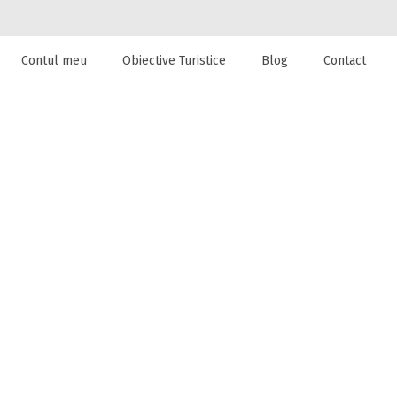
Contul meu
Obiective Turistice
Blog
Contact
 de cazare la
n Sibiu, Sibiu