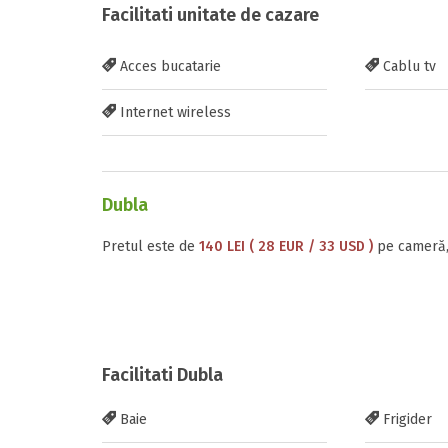
Facilitati unitate de cazare
Acces bucatarie
Cablu tv
Adauga rece
Inscrieti-va G
Internet wireless
https://www.f
Dubla
Pretul este de
140 LEI ( 28 EUR / 33 USD )
pe cameră,
Trimite solic
Facilitati Dubla
Baie
Frigider