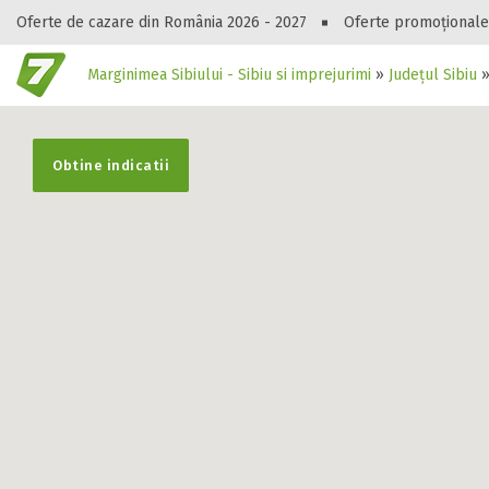
Oferte de cazare din România 2026 - 2027
Oferte promoționale
Marginimea Sibiului - Sibiu si imprejurimi
»
Județul Sibiu
Gasești hote
Obtine indicatii