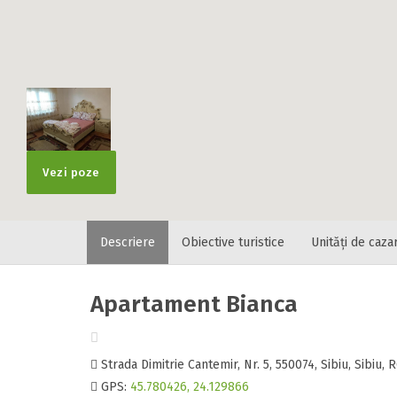
Vezi poze
Descriere
Obiective turistice
Unități de caza
Apartament Bianca
Strada Dimitrie Cantemir, Nr. 5, 550074, Sibiu, Sibiu
GPS:
45.780426, 24.129866