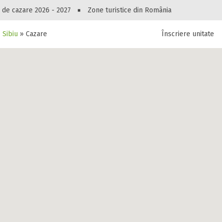
Peste 10546 oferte de cazare!
 de cazare 2026 - 2027
Zone turistice din România
»
Sibiu
»
Cazare Apartament Bianca
Înscriere unitate
luri, pensiuni, vile, apartamente sau alte unitați
cel mai bun preț.
Ai uitat parola?