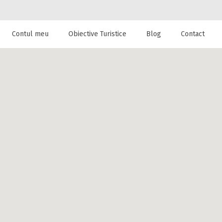
Contul meu
Obiective Turistice
Blog
Contact
 de cazare la