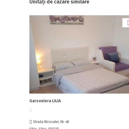
Unități de cazare similare
Garsoniera LILIA
Strada Nicovalei, Nr. 4B
Sibiu, Sibiu, 550235