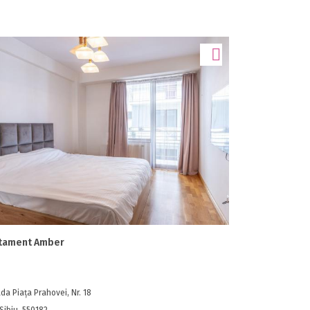
tament Amber
da Piața Prahovei, Nr. 18
 Sibiu, 550182