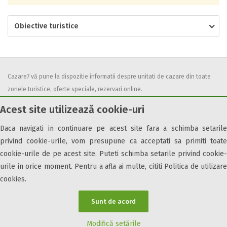
Obiective turistice
Cazare7 vă pune la dispozitie informatii despre unitati de cazare din toate
zonele turistice, oferte speciale, rezervari online.
Utilizand acest serviciu inseamna ca sunteti de acord cu
Termenii și
Acest site utilizează cookie-uri
condițiile
de utilizare.
Daca navigati in continuare pe acest site fara a schimba setarile
privind cookie-urile, vom presupune ca acceptati sa primiti toate
cookie-urile de pe acest site. Puteti schimba setarile privind cookie-
urile in orice moment. Pentru a afla ai multe, cititi Politica de utilizare
© 2026 Cazare7. Toate drepturile rezervate.
cookies.
Obiective turistice
Informații utile
Parteneri Cazare7
Harta Cazare7
Sunt de acord
Modifică setările