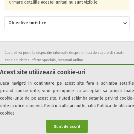
urmare detaliile acestei unitați nu sunt vizibile.
Obiective turistice
Cazare7 vă pune la dispozitie informatii despre unitati de cazare din toate
zonele turistice, oferte speciale, rezervari online.
Utilizand acest serviciu inseamna ca sunteti de acord cu
Termenii și
Acest site utilizează cookie-uri
condițiile
de utilizare.
Daca navigati in continuare pe acest site fara a schimba setarile
privind cookie-urile, vom presupune ca acceptati sa primiti toate
cookie-urile de pe acest site. Puteti schimba setarile privind cookie-
urile in orice moment. Pentru a afla ai multe, cititi Politica de utilizare
© 2026 Cazare7. Toate drepturile rezervate.
cookies.
Obiective turistice
Informații utile
Parteneri Cazare7
Harta Cazare7
Sunt de acord