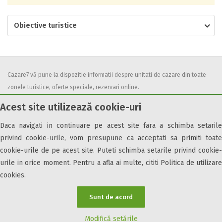
Obiective turistice
Cazare7 vă pune la dispozitie informatii despre unitati de cazare din toate
zonele turistice, oferte speciale, rezervari online.
Utilizand acest serviciu inseamna ca sunteti de acord cu
Termenii și
Acest site utilizează cookie-uri
condițiile
de utilizare.
Daca navigati in continuare pe acest site fara a schimba setarile
privind cookie-urile, vom presupune ca acceptati sa primiti toate
cookie-urile de pe acest site. Puteti schimba setarile privind cookie-
urile in orice moment. Pentru a afla ai multe, cititi Politica de utilizare
© 2026 Cazare7. Toate drepturile rezervate.
cookies.
Obiective turistice
Informații utile
Parteneri Cazare7
Harta Cazare7
Sunt de acord
Modifică setările