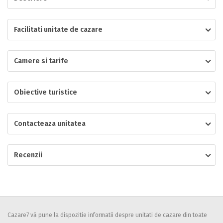
Localitatea
Facilitati unitate de cazare
Camere si tarife
* Ajuta la statistica unitatii sa vada de unde ii vin clientii
Numar de telefon
Obiective turistice
Contacteaza unitatea
E-mail
Inscrieti-va GRATUIT pe grupul nostru de cazare
https://www.facebook.com/groups/cazareromaniaghidonline
Recenzii
Spatiul solicitat
Curatenie
Numar persoane
Comfort
Cazare7 vă pune la dispozitie informatii despre unitati de cazare din toate