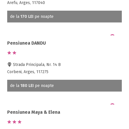
Rau in curte
Arefu, Arges, 117040
Room service
Sala de conferinte
de la
170 LEI
pe noapte
Sala de fitness
Sala de mese
Salina
Pensiunea DANDU
Sanie cu cai
Sauna
Scaun bebelus
Strada Principala, Nr. 14 B
Schimb valutar
Corbeni, Arges, 117275
Seif la receptie
de la
180 LEI
pe noapte
Semineu
SPA
Spalatorie
Terasa
Pensiunea Maya & Elena
Teren de sport
Transport auto