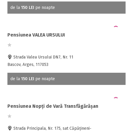
Frigider
de la
150 LEI
pe noapte
Gradina / curte
Gratar
Inchirieri biciclete
Pensiunea VALEA URSULUI
Jacuzzi
Lac
Livada
Strada Valea Ursului DN7, Nr. 11
Living
Bascov, Arges, 117053
Loc de joaca
Masaj
de la
150 LEI
pe noapte
Netflix
Partie SKI
Pat bebelus
Pensiunea Nopți de Vară Transfăgărășan
Pescuit
Ping-Pong
Piscina
Strada Principala, Nr. 175, sat Căpățineni-