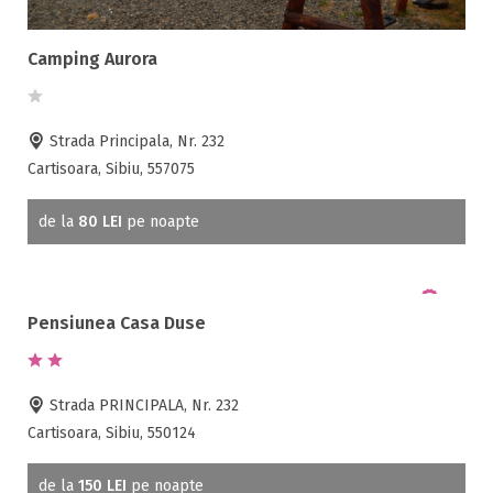
Sercaia ( 1 )
Valea Strambei ( 1 )
Camping Aurora
Vistisoara ( 3 )
Strada Principala, Nr. 232
Facilități
Cartisoara, Sibiu, 557075
Internet wireless
de la
80 LEI
pe noapte
Parcare
Plata cu cardul
Restaurant
Pensiunea Casa Duse
All inclusive
Pensiune completa
Demipensiune
Strada PRINCIPALA, Nr. 232
Mic dejun
Cartisoara, Sibiu, 550124
Accepta animale
Accepta voucher vacanta
de la
150 LEI
pe noapte