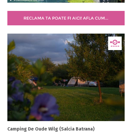
Popasul ( 1 )
Vila ( 7 )
Stele / margarete
Neclasificat
1 stea / margareta
2 stele / margarete
3 stele / margarete
4 stele / margarete
5 stele / margarete
Selecteaza pretul
Camping De Oude Wilg (Salcia Batrana)