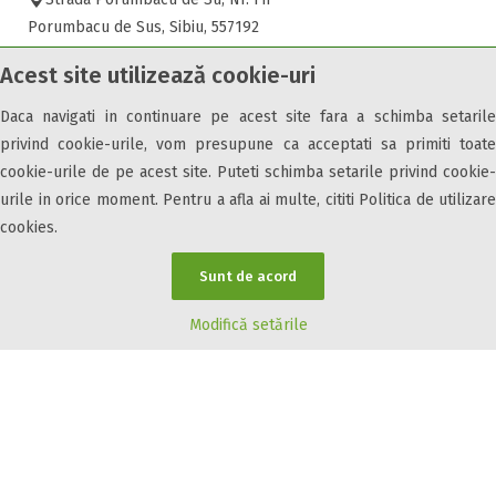
Porumbacu de Sus, Sibiu, 557192
Acest site utilizează cookie-uri
de la
775 LEI
pe noapte
Daca navigati in continuare pe acest site fara a schimba setarile
privind cookie-urile, vom presupune ca acceptati sa primiti toate
cookie-urile de pe acest site. Puteti schimba setarile privind cookie-
urile in orice moment. Pentru a afla ai multe, cititi Politica de utilizare
cookies.
Sunt de acord
Modifică setările
Cabana Happy Nest