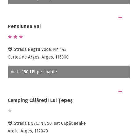
Acces bucatarie
Acces persoane cu dizabilități
ATV
Pensiunea Rai
Bar
Beauty center
Biliard
Strada Negru Voda, Nr. 143
Cablu tv
Curtea de Arges, Arges, 115300
Cazino
Ceaun
de la
150 LEI
pe noapte
Ciubar
Crama
Cutie de valori
Camping Călăreții Lui Țepeș
Discoteca
Echitatie
Fax
Strada DN7C, Nr. 50, sat Căpățineni-P
Ferma proprie
Arefu, Arges, 117040
Foisor in curte