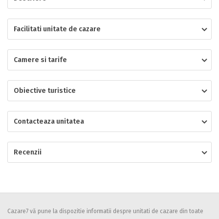
Localitatea
Facilitati unitate de cazare
Camere si tarife
* Ajuta la statistica unitatii sa vada de unde ii vin clientii
Numar de telefon
Obiective turistice
Contacteaza unitatea
E-mail
Inscrieti-va GRATUIT pe grupul nostru de cazare
https://www.facebook.com/groups/cazareromaniaghidonline
Recenzii
Spatiul solicitat
Curatenie
Numar persoane
Comfort
Cazare7 vă pune la dispozitie informatii despre unitati de cazare din toate