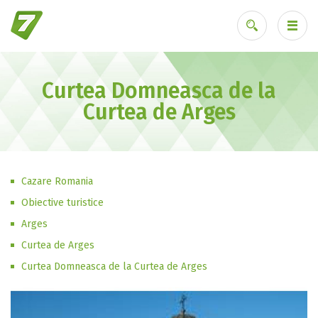
Curtea Domneasca de la
Ai uitat parola?
Curtea de Arges
Cazare Romania
Obiective turistice
Arges
Curtea de Arges
Curtea Domneasca de la Curtea de Arges