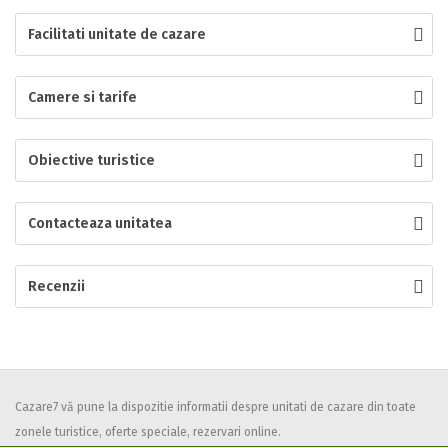
Facilitati unitate de cazare
Localitatea
Camere si tarife
* Ajuta la statistica unitatii sa vada de unde ii vin clientii
Numar de telefon
Obiective turistice
Contacteaza unitatea
E-mail
Inscrieti-va GRATUIT pe grupul nostru de cazare
Recenzii
https://www.facebook.com/groups/cazareromaniaghidonline
Spatiul solicitat
Curatenie
Numar persoane
Cazare7 vă pune la dispozitie informatii despre unitati de cazare din toate
zonele turistice, oferte speciale, rezervari online.