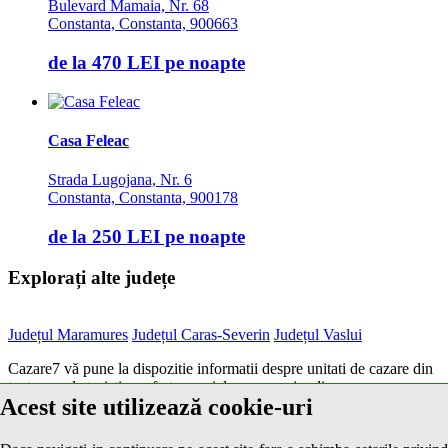
Bulevard Mamaia, Nr. 68
Constanta, Constanta, 900663
de la
470 LEI
pe noapte
Casa Feleac
Strada Lugojana, Nr. 6
Constanta, Constanta, 900178
de la
250 LEI
pe noapte
Explorați alte județe
Județul Maramures
Județul Caras-Severin
Județul Vaslui
Cazare7 vă pune la dispozitie informatii despre unitati de cazare din
toate zonele turistice, oferte speciale, rezervari online.
Acest site utilizează cookie-uri
Utilizand acest serviciu inseamna ca sunteti de acord cu
Termenii și
condițiile
de utilizare.