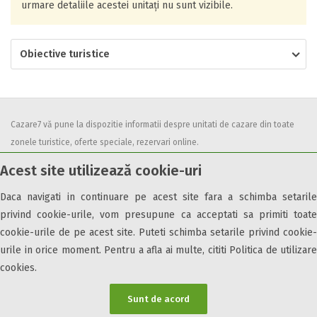
urmare detaliile acestei unitați nu sunt vizibile.
Obiective turistice
Cazare7 vă pune la dispozitie informatii despre unitati de cazare din toate
zonele turistice, oferte speciale, rezervari online.
Utilizand acest serviciu inseamna ca sunteti de acord cu
Termenii și
Acest site utilizează cookie-uri
condițiile
de utilizare.
Daca navigati in continuare pe acest site fara a schimba setarile
privind cookie-urile, vom presupune ca acceptati sa primiti toate
cookie-urile de pe acest site. Puteti schimba setarile privind cookie-
urile in orice moment. Pentru a afla ai multe, cititi Politica de utilizare
© 2026 Cazare7. Toate drepturile rezervate.
cookies.
Obiective turistice
Informații utile
Parteneri Cazare7
Harta Cazare7
Sunt de acord