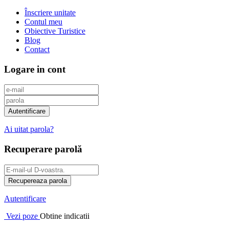
Înscriere unitate
Contul meu
Obiective Turistice
Blog
Contact
Logare in cont
Ai uitat parola?
Recuperare parolă
Autentificare
Vezi poze
Obtine indicatii