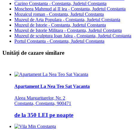
Cazino Constanta - Constanta, Judetul Constanta
Moscheea Mahmud al II lea - Constanta, Judetul Constanta
Mozaicul roman - Constanta, Judetul Constanta
Muzeul de Arta Populara - Constanta, Judetul Constanta
Muzeul de Istorie - Constanta, Judetul Constanta
Muzeul de Istorie Militara - Constanta, Judetul Constanta
Muzeul de sculptura Ioan Jalea - Constanta, Judetul Constanta
Portul Constanta - Constanta, Judetul Constanta
Unități de cazare similare
Apartament La Nea Teo Sat Vacanta
Aleea Margaritarelor, Nr. 2
Constanta, Constanta, 900471
de la
350 LEI
pe noapte