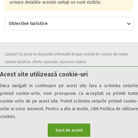
urmare detaliile acestei unitați nu sunt vizibile.
Obiective turistice
Cazare7 vă pune la dispozitie informatii despre unitati de cazare din toate
zonele turistice, oferte speciale, rezervari online.
Utilizand acest serviciu inseamna ca sunteti de acord cu
Termenii și
Acest site utilizează cookie-uri
condițiile
de utilizare.
Daca navigati in continuare pe acest site fara a schimba setarile
privind cookie-urile, vom presupune ca acceptati sa primiti toate
cookie-urile de pe acest site. Puteti schimba setarile privind cookie-
urile in orice moment. Pentru a afla ai multe, cititi Politica de utilizare
© 2026 Cazare7. Toate drepturile rezervate.
cookies.
Obiective turistice
Informații utile
Parteneri Cazare7
Harta Cazare7
Sunt de acord