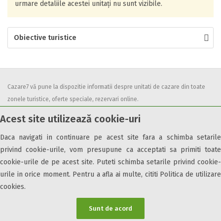
urmare detaliile acestei unitați nu sunt vizibile.
Obiective turistice
Cazare7 vă pune la dispozitie informatii despre unitati de cazare din toate
zonele turistice, oferte speciale, rezervari online.
Utilizand acest serviciu inseamna ca sunteti de acord cu
Termenii și
Acest site utilizează cookie-uri
condițiile
de utilizare.
Daca navigati in continuare pe acest site fara a schimba setarile
privind cookie-urile, vom presupune ca acceptati sa primiti toate
cookie-urile de pe acest site. Puteti schimba setarile privind cookie-
urile in orice moment. Pentru a afla ai multe, cititi Politica de utilizare
© 2026 Cazare7. Toate drepturile rezervate.
cookies.
Obiective turistice
Informații utile
Parteneri Cazare7
Harta Cazare7
Sunt de acord