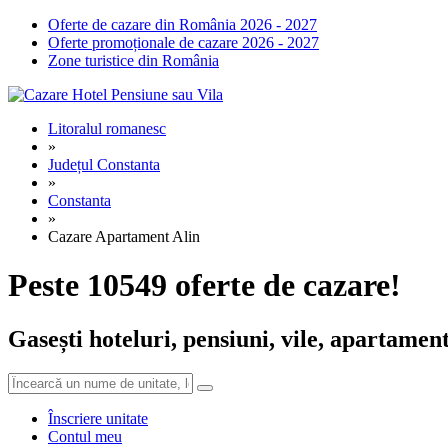
Oferte de cazare din România 2026 - 2027
Oferte promoționale de cazare 2026 - 2027
Zone turistice din România
Litoralul romanesc
»
Județul Constanta
»
Constanta
»
Cazare Apartament Alin
Peste 10549 oferte de cazare!
Gasești hoteluri, pensiuni, vile, apartament
Înscriere unitate
Contul meu