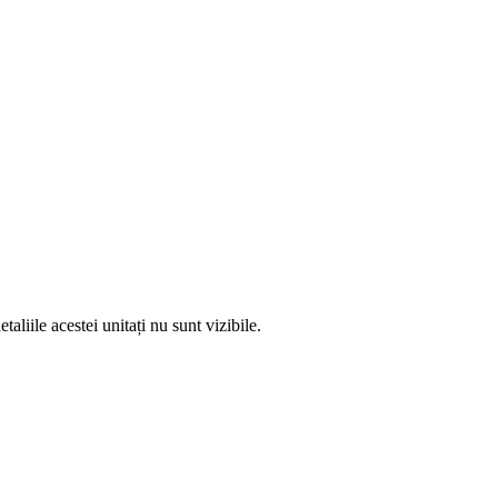
taliile acestei unitați nu sunt vizibile.