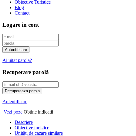
Obiective Turistice
Blog
Contact
Logare in cont
Ai uitat parola?
Recuperare parolă
Autentificare
Vezi poze
Obtine indicatii
Descriere
Obiective turistice
Unități de cazare similare