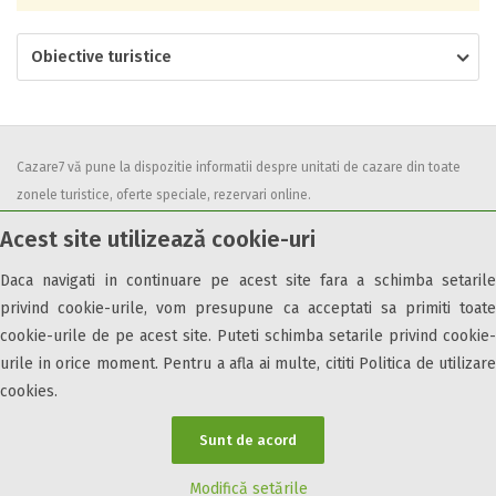
Obiective turistice
Cazare7 vă pune la dispozitie informatii despre unitati de cazare din toate
zonele turistice, oferte speciale, rezervari online.
Utilizand acest serviciu inseamna ca sunteti de acord cu
Termenii și
Acest site utilizează cookie-uri
condițiile
de utilizare.
Daca navigati in continuare pe acest site fara a schimba setarile
privind cookie-urile, vom presupune ca acceptati sa primiti toate
cookie-urile de pe acest site. Puteti schimba setarile privind cookie-
urile in orice moment. Pentru a afla ai multe, cititi Politica de utilizare
© 2026 Cazare7. Toate drepturile rezervate.
cookies.
Obiective turistice
Informații utile
Parteneri Cazare7
Harta Cazare7
Sunt de acord
Modifică setările